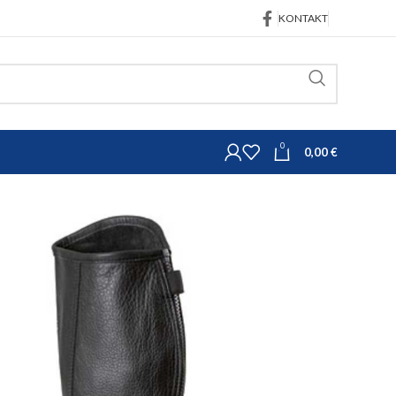
KONTAKT
0
0,00
€
 i obuća za jahanje
Čepse Elasto