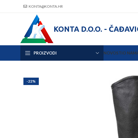
KONTA@KONTA.HR
KONTA D.O.O. - ČAĐAV
PROIZVODI
NOVOSTI
O NAM
-22%