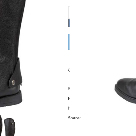
DODAJ U KOŠARICU
POŠALJITE UPIT
Dodaj na listu želja
SKU:
BP3240elasto
Kategorije:
Konjička oprema
,
Odjeć
Najniža cijena zadnjih 30 dana:
44,92
Share: