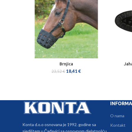
Brnjica
Jah
ODABERI OPCIJE
18,41
€
23,52
€
INFORMA
O nama
Konta d.o.o osnovana je 1992. godine sa
Kontakt
sjedištem u Čađavici sa osnovnom djelatnošću