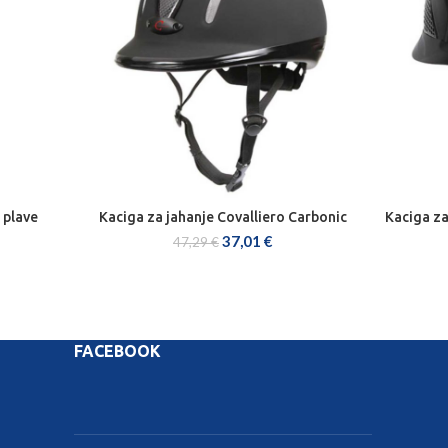
i plave
Kaciga za jahanje Covalliero Carbonic
Kaciga za
ODABERI OPCIJE
37,01
€
47,29
€
FACEBOOK