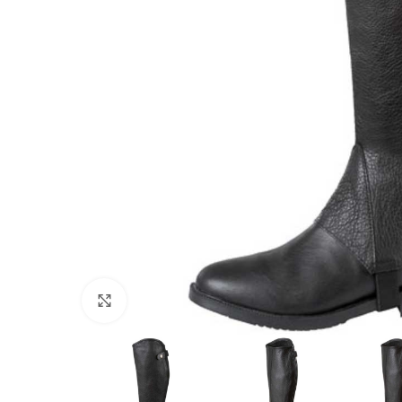
Povećajte sliku