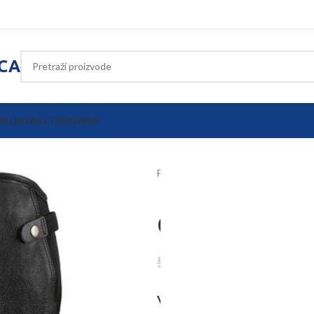
ICA
A
KONTAKT
TRGOVINA
Početna
Konjička oprema
Odjeća
Čepse Elasto
40,42
€
51,65
€
VELIČINA