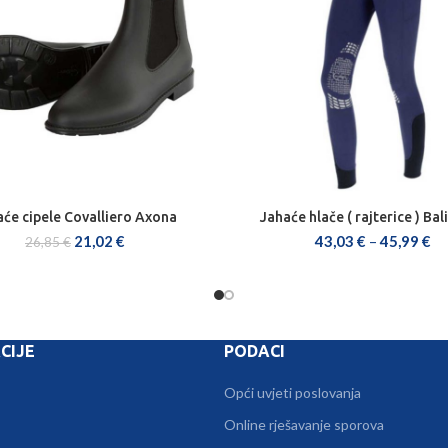
aće cipele Covalliero Axona
Jahaće hlače ( rajterice ) Bal
ODABERI OPCIJE
ODABERI OPCIJE
21,02
€
43,03
€
–
45,99
€
26,85
€
CIJE
PODACI
Opći uvjeti poslovanja
Online rješavanje sporova