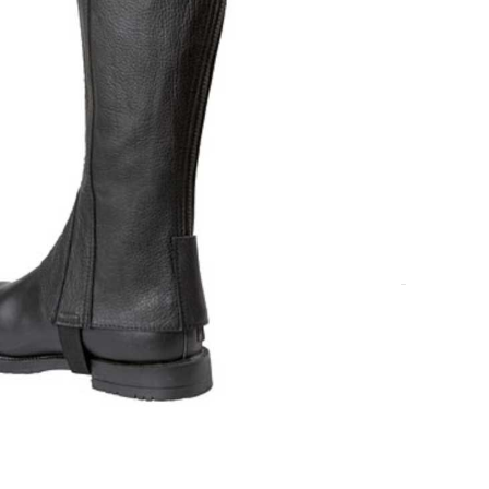
a i obuća za jahanje
 €