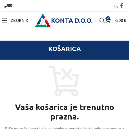
KONTA D.O.O.
0
IZBORNIK
0,00
€
KOŠARICA
Vaša košarica je trenutno
prazna.
Prije nego što nastavite na naplatu, morate imate neke proizvode u