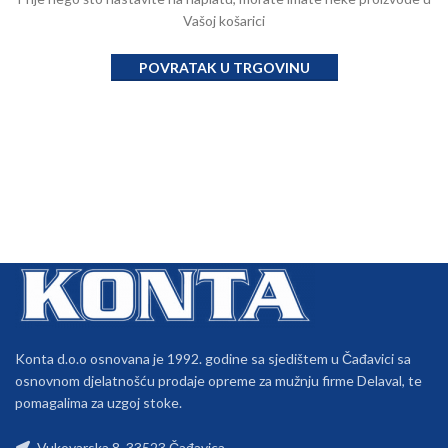
Vašoj košarici
POVRATAK U TRGOVINU
Konta d.o.o osnovana je 1992. godine sa sjedištem u Čađavici sa
osnovnom djelatnošću prodaje opreme za mužnju firme Delaval, te
pomagalima za uzgoj stoke.
Vukovarska 8, 33523 Čađavica