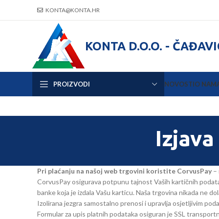
KONTA@KONTA.HR
KONTA D.O.O. - ČAĐAV
PROIZVODI
NOVOSTI
O NAM
Izjava
Pri plaćanju na našoj web trgovini koristite CorvusPay
– 
CorvusPay osigurava potpunu tajnost Vaših kartičnih podatak
banke koja je izdala Vašu karticu. Naša trgovina nikada ne do
Izolirana jezgra samostalno prenosi i upravlja osjetljivim pod
Formular za upis platnih podataka osiguran je SSL transportn