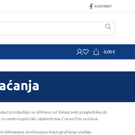
KONTAKT
0
0,00
€
laćanja
daci prosljeđuju se šifrirano od Vašeg web preglednika do
aci su nedostupni čak i djelatnicima CorvusPay sustava.
ni šifriranjem, korištenjem kriptografskog uređaja