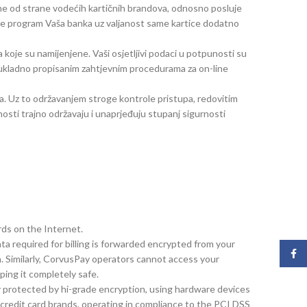
ne od strane vodećih kartičnih brandova, odnosno posluje
cure program Vaša banka uz valjanost same kartice dodatno
a koje su namijenjene. Vaši osjetljivi podaci u potpunosti su
 sukladno propisanim zahtjevnim procedurama za on-line
. Uz to održavanjem stroge kontrole pristupa, redovitim
osti trajno održavaju i unaprjeđuju stupanj sigurnosti
ds on the Internet.
 required for billing is forwarded encrypted from your
Face
 Similarly, CorvusPay operators cannot access your
ing it completely safe.
lly protected by hi-grade encryption, using hardware devices
g credit card brands, operating in compliance to the PCI DSS