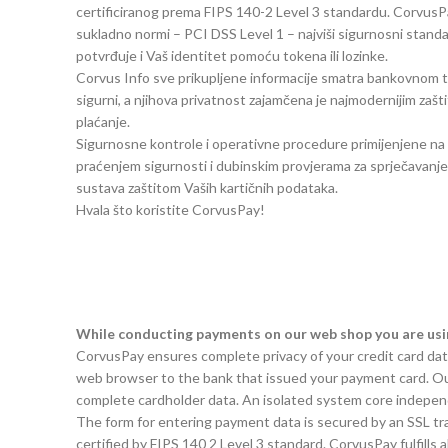
certificiranog prema FIPS 140-2 Level 3 standardu. CorvusP
sukladno normi – PCI DSS Level 1 – najviši sigurnosni standa
potvrđuje i Vaš identitet pomoću tokena ili lozinke.
Corvus Info sve prikupljene informacije smatra bankovnom tajno
sigurni, a njihova privatnost zajamčena je najmodernijim zaš
plaćanje.
Sigurnosne kontrole i operativne procedure primijenjene na
praćenjem sigurnosti i dubinskim provjerama za sprječavanje 
sustava zaštitom Vaših kartičnih podataka.
Hvala što koristite CorvusPay!
While conducting payments on our web shop you are us
CorvusPay ensures complete privacy of your credit card da
web browser to the bank that issued your payment card. Our
complete cardholder data. An isolated system core independ
The form for entering payment data is secured by an SSL tran
certified by FIPS 140 2 Level 3 standard. CorvusPay fulfills