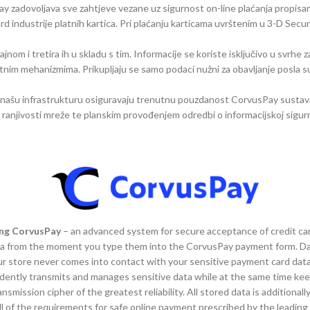
ay zadovoljava sve zahtjeve vezane uz sigurnost on-line plaćanja propisa
rd industrije platnih kartica. Pri plaćanju karticama uvrštenim u 3-D Se
m i tretira ih u skladu s tim. Informacije se koriste isključivo u svrhe z
titnim mehanizmima. Prikupljaju se samo podaci nužni za obavljanje posla
 našu infrastrukturu osiguravaju trenutnu pouzdanost CorvusPay sustava
ranjivosti mreže te planskim provođenjem odredbi o informacijskoj sigurn
ing CorvusPay
– an advanced system for secure acceptance of credit car
ta from the moment you type them into the CorvusPay payment form. Data
 store never comes into contact with your sensitive payment card data.
ently transmits and manages sensitive data while at the same time keep
smission cipher of the greatest reliability. All stored data is additiona
 all of the requirements for safe online payment prescribed by the leadin