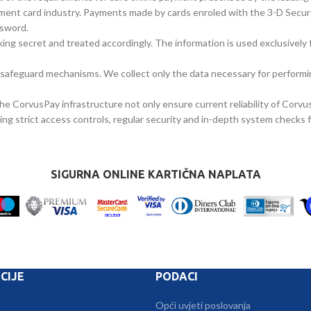
yment card industry. Payments made by cards enroled with the 3-D Secur
ssword.
nking secret and treated accordingly. The information is used exclusivel
art safeguard mechanisms. We collect only the data necessary for perfor
the CorvusPay infrastructure not only ensure current reliability of Cor
ning strict access controls, regular security and in-depth system checks 
SIGURNA ONLINE KARTIČNA NAPLATA
CIJE
PODACI
Opći uvjeti poslovanja