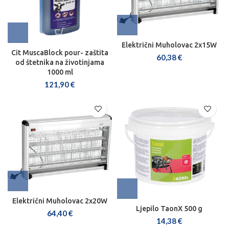
Električni Muholovac 2x15W
Cit MuscaBlock pour- zaštita
60,38
€
od štetnika na životinjama
1000 ml
121,90
€
Električni Muholovac 2x20W
Ljepilo TaonX 500 g
64,40
€
14,38
€