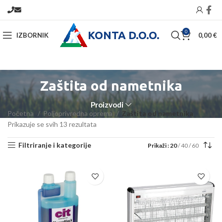
KONTA D.O.O.
0
IZBORNIK
0,00
€
Zaštita od nametnika
Proizvodi
Početna
Poljoprivredna oprema
Zaštita od nametnika
Prikazuje se svih 13 rezultata
Filtriranje i kategorije
Prikaži
20
40
60