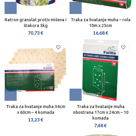
Ratron granulat protiv miševa i
Traka za hvatanje muha – rola
štakora 5kg
10m x 25cm
70,73
€
16,68
€
Traka za hvatanje muha 34cm
Traka za hvatanje muha
x 60cm – 4 komada
obostrana 17cm x 24cm – 10
komada
13,23
€
7,48
€