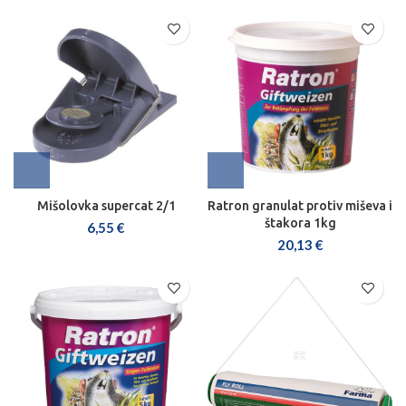
Mišolovka supercat 2/1
Ratron granulat protiv miševa i
štakora 1kg
6,55
€
20,13
€