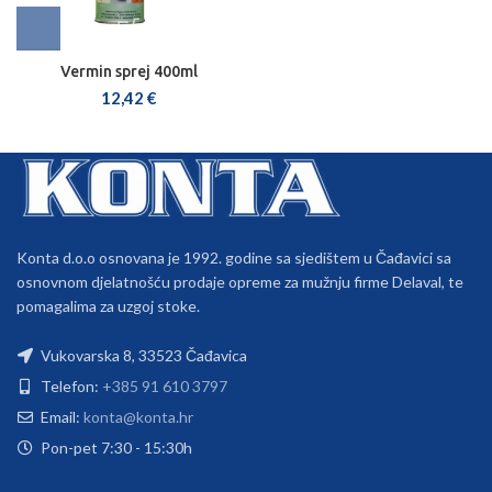
Vermin sprej 400ml
12,42
€
Konta d.o.o osnovana je 1992. godine sa sjedištem u Čađavici sa
osnovnom djelatnošću prodaje opreme za mužnju firme Delaval, te
pomagalima za uzgoj stoke.
Vukovarska 8, 33523 Čađavica
Telefon:
+385 91 610 3797
Email:
konta@konta.hr
Pon-pet 7:30 - 15:30h