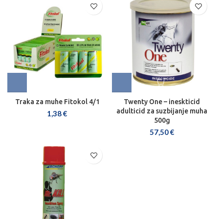
Traka za muhe Fitokol 4/1
Twenty One – ineskticid
adulticid za suzbijanje muha
1,38
€
500g
57,50
€