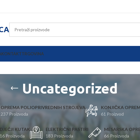
ICA
A
KONTAKT
TRGOVINA
Uncategorized
OPREMA POLJOPRIVREDNIH STROJEVA
KONJIČKA OPRE
237 Proizvoda
61 Proizvod
DJEČJI KUTAK
ELEKTRIČNI PASTIRI
MESARSKA OPR
16 Proizvoda
183 Proizvoda
66 Proizvoda