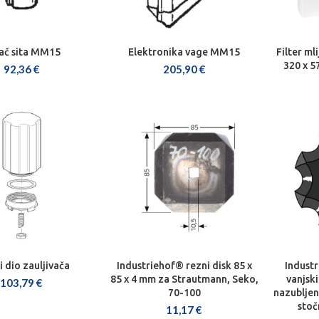
ač sita MM15
Elektronika vage MM15
Filter m
J U KOŠARICU
DODAJ U KOŠARICU
DOD
320 x 5
92,36
€
205,90
€
i dio zauljivača
Industriehof® rezni disk 85 x
Industr
J U KOŠARICU
DODAJ U KOŠARICU
DOD
85 x 4 mm za Strautmann, Seko,
vanjski
103,79
€
70-100
nazubljen
stoč
11,17
€