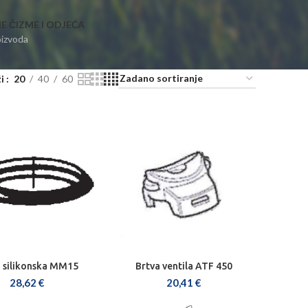
E ČIZME I ODJEĆA
oizvoda
ži
20
40
60
a silikonska MM15
Brtva ventila ATF 450
AJ U KOŠARICU
DODAJ U KOŠARICU
28,62
€
20,41
€