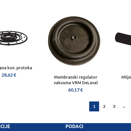
na kon. protoka
J U KOŠARICU
28,62
€
Membranski regulator
Mlije
DODAJ U KOŠARICU
DOD
vakuuma VRM DeLaval
60,17
€
1
2
3
→
CIJE
PODACI