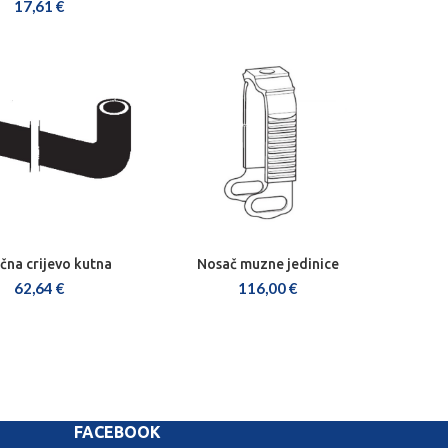
17,61
€
čna crijevo kutna
Nosač muzne jedinice
AJ U KOŠARICU
DODAJ U KOŠARICU
62,64
€
116,00
€
FACEBOOK