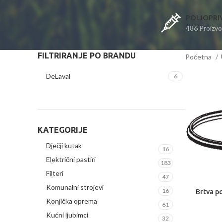
POLJOPRI
486 Proizv
FILTRIRANJE PO BRANDU
Početna
DeLaval
6
KATEGORIJE
Dječji kutak
16
Električni pastiri
183
Filteri
47
Komunalni strojevi
16
Brtva p
DODA
Konjička oprema
61
Kućni ljubimci
32