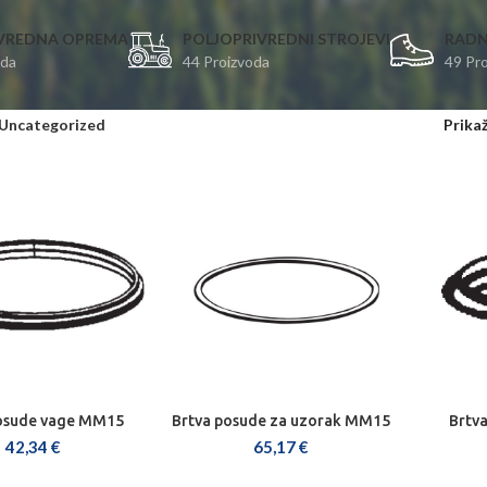
VREDNA OPREMA
POLJOPRIVREDNI STROJEVI
RADN
oda
44 Proizvoda
49 Pr
Uncategorized
Prika
osude vage MM15
Brtva posude za uzorak MM15
Brtv
J U KOŠARICU
DODAJ U KOŠARICU
DOD
42,34
€
65,17
€