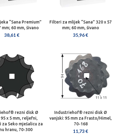
lijeka “Sana Premium”
Filteri za mlijek “Sana” 320 x 57
AJ U KOŠARICU
DODAJ U KOŠARICU
7 mm; 60 mm, šivano
mm; 60 mm, šivano
38,61
€
35,96
€
iehof® rezni disk Ø
Industriehof® rezni disk Ø
AJ U KOŠARICU
DODAJ U KOŠARICU
 95 x 5 mm, reljefni,
vanjski: 95 mm za Frasto/Himel,
i za Seko mješalicu za
70-168
nu hranu, 70-300
11,73
€