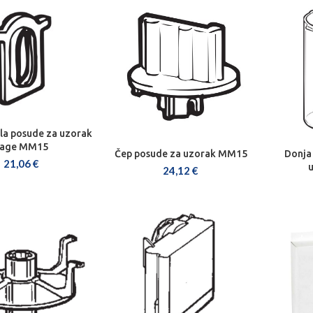
ila posude za uzorak
J U KOŠARICU
vage MM15
Čep posude za uzorak MM15
Donja
DODAJ U KOŠARICU
DOD
21,06
€
24,12
€