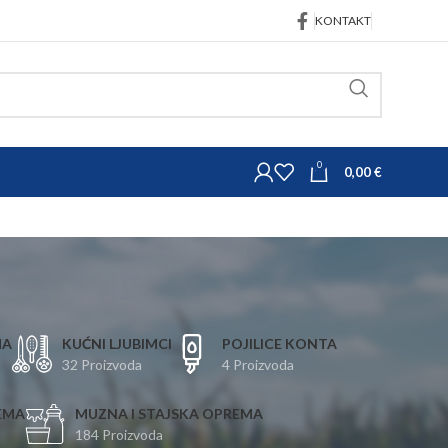
KONTAKT
0
0,00
€
MA
KUĆNI LJUBIMCI
POJILICE KONTA
32 Proizvoda
4 Proizvoda
EMA
MUZNA I STAJSKA OPREMA
184 Proizvoda