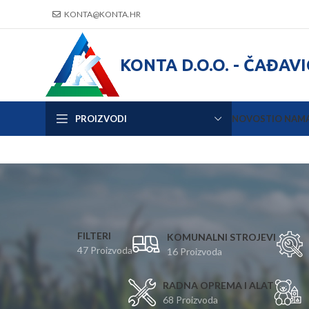
KONTA@KONTA.HR
KONTA D.O.O. - ČAĐAV
PROIZVODI
NOVOSTI
O NAM
FILTERI
KOMUNALNI STROJEVI
47 Proizvoda
16 Proizvoda
RADNA OPREMA I ALAT
68 Proizvoda