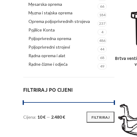
Mesarska oprema
66
Muzna i stajska oprema
184
Oprema poljoprivrednih strojeva
237
Pojilice Konta
4
Poljoprivredna oprema
486
Poljoprivredni strojevi
44
Radna oprema i alat
68
Brtva vent
DODA
Radne čizme i odjeća
49
FILTRIRAJ PO CIJENI
Cijena:
10 €
—
2.480 €
FILTRIRAJ
Min
Maks
cijena
cijena