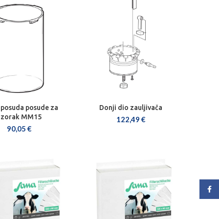
 posuda posude za
Donji dio zauljivača
AJ U KOŠARICU
DODAJ U KOŠARICU
uzorak MM15
122,49
€
90,05
€
Face