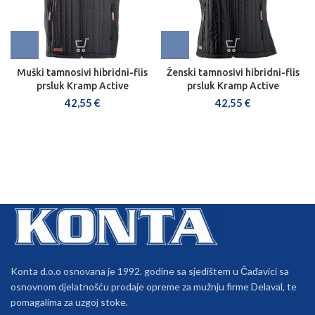
Muški tamnosivi hibridni-flis
Ženski tamnosivi hibridni-flis
prsluk Kramp Active
prsluk Kramp Active
42,55
€
42,55
€
Konta d.o.o osnovana je 1992. godine sa sjedištem u Čađavici sa
osnovnom djelatnošću prodaje opreme za mužnju firme Delaval, te
pomagalima za uzgoj stoke.