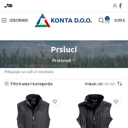
KONTA D.O.O.
0
IZBORNIK
0,00
€
Prsluci
Proizvodi
Početna
Radne čizme i odjeća
Prsluci
Prikazuje se svih 2 rezultata
Filtriranje i kategorije
Prikaži
20
40
60