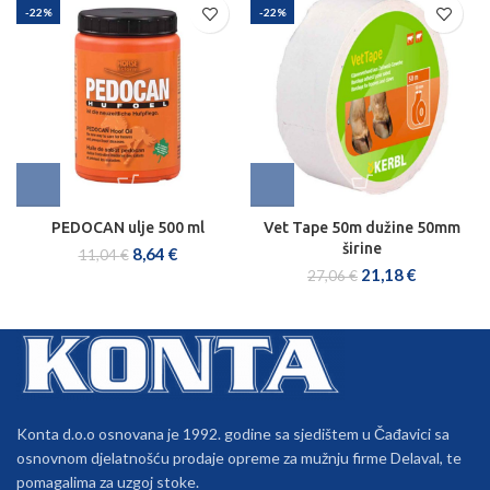
-22%
-22%
PEDOCAN ulje 500 ml
Vet Tape 50m dužine 50mm
širine
8,64
€
11,04
€
21,18
€
27,06
€
Konta d.o.o osnovana je 1992. godine sa sjedištem u Čađavici sa
osnovnom djelatnošću prodaje opreme za mužnju firme Delaval, te
pomagalima za uzgoj stoke.