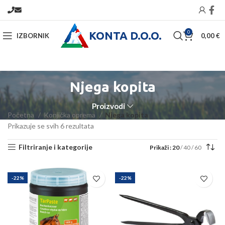
KONTA D.O.O.
0
IZBORNIK
0,00
€
Njega kopita
Proizvodi
Početna
Konjička oprema
Njega kopita
Prikazuje se svih 6 rezultata
Filtriranje i kategorije
Prikaži
20
40
60
-22%
-22%