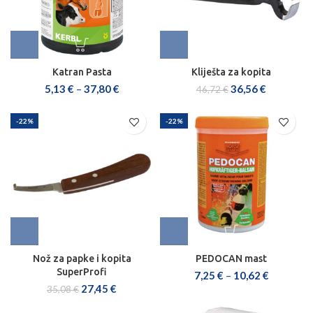
Katran Pasta
Kliješta za kopita
5,13
€
–
37,80
€
36,56
€
46,72
€
-22%
-22%
Nož za papke i kopita
PEDOCAN mast
SuperProfi
7,25
€
–
10,62
€
27,45
€
35,08
€