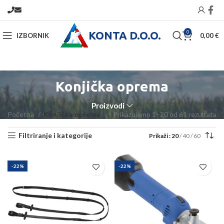
KONTA D.O.O.
0
IZBORNIK
0,00
€
Konjička oprema
Proizvodi
Početna
Konjička oprema
Prikazujemo 1–20 od 61 rezultata
Filtriranje i kategorije
Prikaži
20
40
60
-22%
-22%