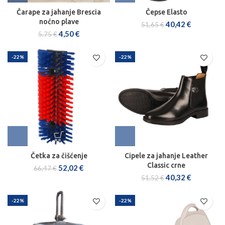
Čarape za jahanje Brescia
Čepse Elasto
noćno plave
40,42
€
51,65
€
4,50
€
5,75
€
-22%
-22%
Četka za čišćenje
Cipele za jahanje Leather
Classic crne
52,02
€
66,47
€
40,32
€
51,52
€
-22%
-22%