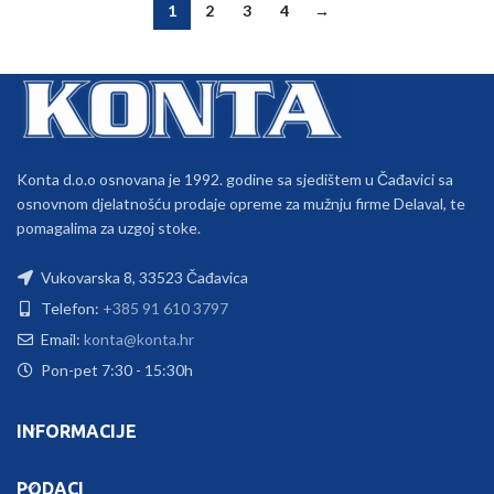
1
2
3
4
→
Konta d.o.o osnovana je 1992. godine sa sjedištem u Čađavici sa
osnovnom djelatnošću prodaje opreme za mužnju firme Delaval, te
pomagalima za uzgoj stoke.
Vukovarska 8, 33523 Čađavica
Telefon:
+385 91 610 3797
Email:
konta@konta.hr
Pon-pet 7:30 - 15:30h
INFORMACIJE
PODACI