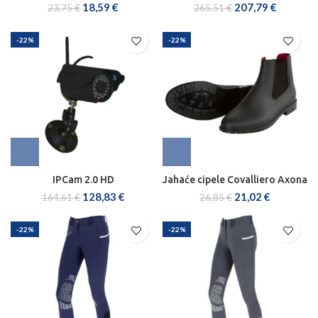
18,59
€
207,79
€
23,75
€
265,51
€
-22%
-22%
IPCam 2.0 HD
Jahaće cipele Covalliero Axona
128,83
€
21,02
€
164,61
€
26,85
€
-22%
-22%