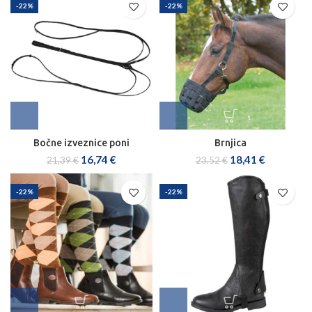
-22%
-22%
Bočne izveznice poni
Brnjica
16,74
€
18,41
€
21,39
€
23,52
€
-22%
-22%