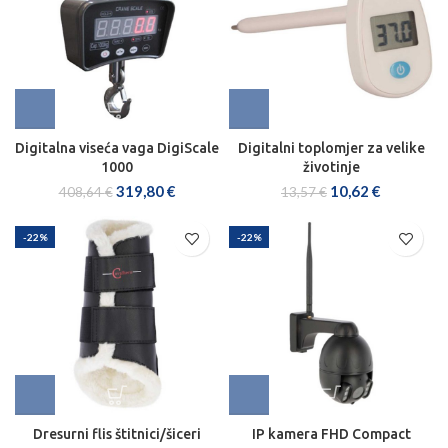
Digitalna viseća vaga DigiScale
Digitalni toplomjer za velike
1000
životinje
319,80
€
10,62
€
408,64
€
13,57
€
-22%
-22%
Dresurni flis štitnici/šiceri
IP kamera FHD Compact