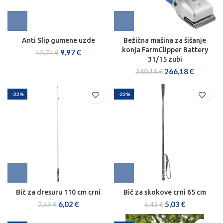
Anti Slip gumene uzde
Bežična mašina za šišanje
konja FarmClipper Battery
9,97
€
12,74
€
31/15 zubi
266,18
€
340,11
€
-22%
-22%
Bič za dresuru 110 cm crni
Bič za skokove crni 65 cm
6,02
€
5,03
€
7,69
€
6,43
€