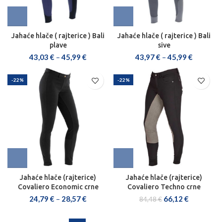
Jahaće hlače ( rajterice ) Bali
Jahaće hlače ( rajterice ) Bali
plave
sive
43,03
€
–
45,99
€
43,97
€
–
45,99
€
-22%
-22%
Jahaće hlače (rajterice)
Jahaće hlače (rajterice)
Covaliero Economic crne
Covaliero Techno crne
24,79
€
–
28,57
€
66,12
€
84,48
€