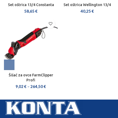
Set oštrica 13/4 Constanta
Set oštrica Wellington 13/4
58,65
€
40,25
€
Šišač za ovce FarmClipper
Profi
9,02
€
–
264,50
€