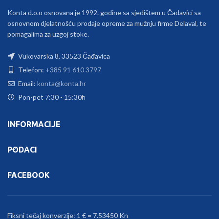
Konta d.o.o osnovana je 1992. godine sa sjedištem u Čađavici sa
osnovnom djelatnošću prodaje opreme za mužnju firme Delaval, te
pomagalima za uzgoj stoke.
Vukovarska 8, 33523 Čađavica
Telefon:
+385 91 610 3797
Email:
konta@konta.hr
Pon-pet 7:30 - 15:30h
INFORMACIJE
PODACI
FACEBOOK
Fiksni tečaj konverzije: 1 € = 7.53450 Kn