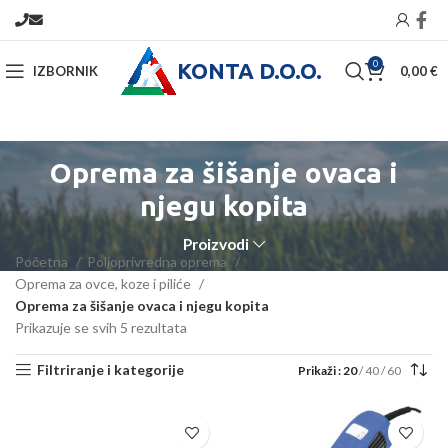
KONTA D.O.O.
0
IZBORNIK
0,00
€
Oprema za šišanje ovaca i
njegu kopita
Proizvodi
Početna
Poljoprivredna oprema
Oprema za ovce, koze i piliće
Oprema za šišanje ovaca i njegu kopita
Prikazuje se svih 5 rezultata
Filtriranje i kategorije
Prikaži
20
40
60