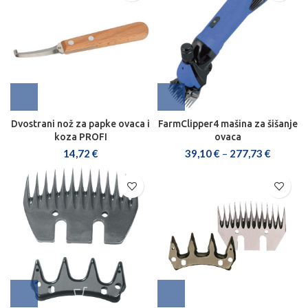
Dvostrani nož za papke ovaca i
FarmClipper4 mašina za šišanje
koza PROFI
ovaca
14,72
€
39,10
€
–
277,73
€