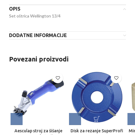
OPIS
Set oštrica Wellington 13/4
DODATNE INFORMACIJE
Povezani proizvodi
Aesculap stroj za šišanje
Disk za rezanje SuperProfi
Min