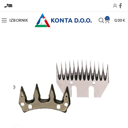
KONTA D.O.O.
0
IZBORNIK
0,00
€