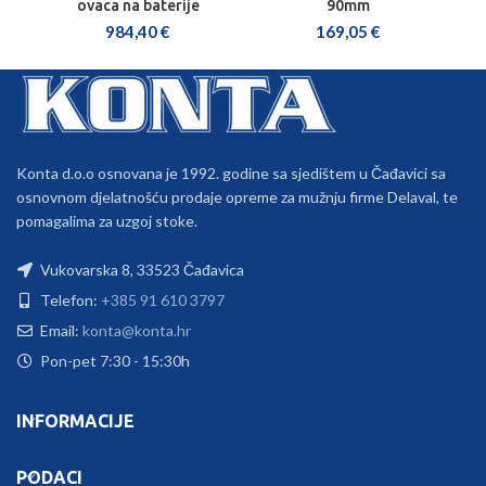
ovaca na baterije
90mm
984,40
€
169,05
€
Konta d.o.o osnovana je 1992. godine sa sjedištem u Čađavici sa
osnovnom djelatnošću prodaje opreme za mužnju firme Delaval, te
pomagalima za uzgoj stoke.
Vukovarska 8, 33523 Čađavica
Telefon:
+385 91 610 3797
Email:
konta@konta.hr
Pon-pet 7:30 - 15:30h
INFORMACIJE
PODACI