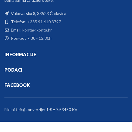
pomagalima za uzgoj stoke.
Vukovarska 8, 33523 Čađavica
Telefon:
+385 91 610 3797
Email:
konta@konta.hr
Pon-pet 7:30 - 15:30h
INFORMACIJE
PODACI
FACEBOOK
Fiksni tečaj konverzije: 1 € = 7.53450 Kn
KONTA
2026