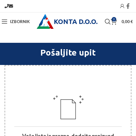
KONTA D.O.O.
0
IZBORNIK
0,00
€
Pošaljite upit