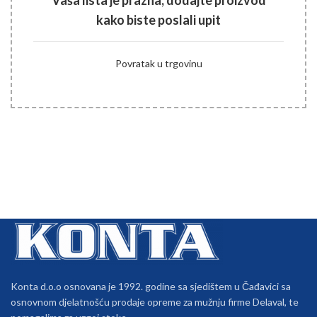
Vaša lista je prazna, dodajte proizvod
kako biste poslali upit
Povratak u trgovinu
Konta d.o.o osnovana je 1992. godine sa sjedištem u Čađavici sa
osnovnom djelatnošću prodaje opreme za mužnju firme Delaval, te