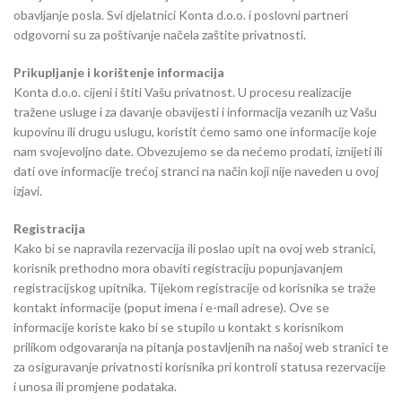
obavljanje posla. Svi djelatnici Konta d.o.o. i poslovni partneri
odgovorni su za poštivanje načela zaštite privatnosti.
Prikupljanje i korištenje informacija
Konta d.o.o. cijeni i štiti Vašu privatnost. U procesu realizacije
tražene usluge i za davanje obavijesti i informacija vezanih uz Vašu
kupovinu ili drugu uslugu, koristit ćemo samo one informacije koje
nam svojevoljno date. Obvezujemo se da nećemo prodati, iznijeti ili
dati ove informacije trećoj stranci na način koji nije naveden u ovoj
izjavi.
Registracija
Kako bi se napravila rezervacija ili poslao upit na ovoj web stranici,
korisnik prethodno mora obaviti registraciju popunjavanjem
registracijskog upitnika. Tijekom registracije od korisnika se traže
kontakt informacije (poput imena i e-mail adrese). Ove se
informacije koriste kako bi se stupilo u kontakt s korisnikom
prilikom odgovaranja na pitanja postavljenih na našoj web stranici te
za osiguravanje privatnosti korisnika pri kontroli statusa rezervacije
i unosa ili promjene podataka.