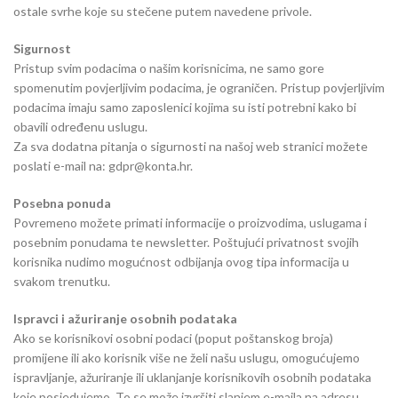
ostale svrhe koje su stečene putem navedene privole.
Sigurnost
Pristup svim podacima o našim korisnicima, ne samo gore
spomenutim povjerljivim podacima, je ograničen. Pristup povjerljivim
podacima imaju samo zaposlenici kojima su isti potrebni kako bi
obavili određenu uslugu.
Za sva dodatna pitanja o sigurnosti na našoj web stranici možete
poslati e-mail na: gdpr@konta.hr.
Posebna ponuda
Povremeno možete primati informacije o proizvodima, uslugama i
posebnim ponudama te newsletter. Poštujući privatnost svojih
korisnika nudimo mogućnost odbijanja ovog tipa informacija u
svakom trenutku.
Ispravci i ažuriranje osobnih podataka
Ako se korisnikovi osobni podaci (poput poštanskog broja)
promijene ili ako korisnik više ne želi našu uslugu, omogućujemo
ispravljanje, ažuriranje ili uklanjanje korisnikovih osobnih podataka
koje posjedujemo. To se može izvršiti slanjem e-maila na adresu