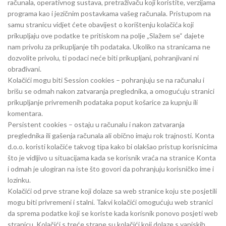
računala, operativnog sustava, pretraživaču koji koristite, verzijama
programa kao i jezičnim postavkama vašeg računala. Pristupom na
samu stranicu vidjet ćete obavijest o korištenju kolačića koji
prikupljaju ove podatke te pritiskom na polje „Slažem se“ dajete
nam privolu za prikupljanje tih podataka. Ukoliko na stranicama ne
dozvolite privolu, ti podaci neće biti prikupljani, pohranjivani ni
obrađivani.
Kolačići mogu biti Session cookies – pohranjuju se na računalu i
brišu se odmah nakon zatvaranja preglednika, a omogućuju stranici
prikupljanje privremenih podataka poput košarice za kupnju ili
komentara.
Persistent cookies – ostaju u računalu i nakon zatvaranja
preglednika ili gašenja računala ali obično imaju rok trajnosti. Konta
d.o.o. koristi kolačiće takvog tipa kako bi olakšao pristup korisnicima
što je vidljivo u situacijama kada se korisnik vraća na stranice Konta
i odmah je ulogiran na iste što govori da pohranjuju korisničko ime i
lozinku.
Kolačići od prve strane koji dolaze sa web stranice koju ste posjetili
mogu biti privremeni i stalni. Takvi kolačići omogućuju web stranici
da sprema podatke koji se koriste kada korisnik ponovo posjeti web
stranicu. Kolačići s treće strane su kolačići koji dolaze s vanjskih