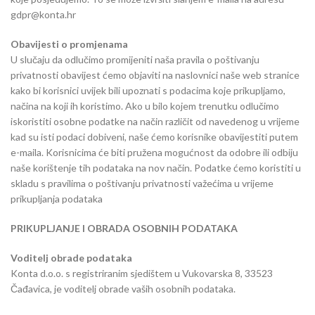
gdpr@konta.hr
Obavijesti o promjenama
U slučaju da odlučimo promijeniti naša pravila o poštivanju
privatnosti obavijest ćemo objaviti na naslovnici naše web stranice
kako bi korisnici uvijek bili upoznati s podacima koje prikupljamo,
načina na koji ih koristimo. Ako u bilo kojem trenutku odlučimo
iskoristiti osobne podatke na način različit od navedenog u vrijeme
kad su isti podaci dobiveni, naše ćemo korisnike obavijestiti putem
e-maila. Korisnicima će biti pružena mogućnost da odobre ili odbiju
naše korištenje tih podataka na nov način. Podatke ćemo koristiti u
skladu s pravilima o poštivanju privatnosti važećima u vrijeme
prikupljanja podataka
PRIKUPLJANJE I OBRADA OSOBNIH PODATAKA
Voditelj obrade podataka
Konta d.o.o. s registriranim sjedištem u Vukovarska 8, 33523
Čađavica, je voditelj obrade vaših osobnih podataka.