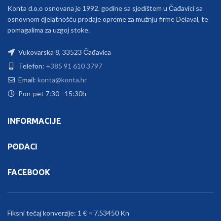
Konta d.o.o osnovana je 1992. godine sa sjedištem u Čađavici sa
osnovnom djelatnošću prodaje opreme za mužnju firme Delaval, te
pomagalima za uzgoj stoke.
Vukovarska 8, 33523 Čađavica
Telefon:
+385 91 610 3797
Email:
konta@konta.hr
Pon-pet 7:30 - 15:30h
INFORMACIJE
PODACI
FACEBOOK
Fiksni tečaj konverzije: 1 € = 7.53450 Kn