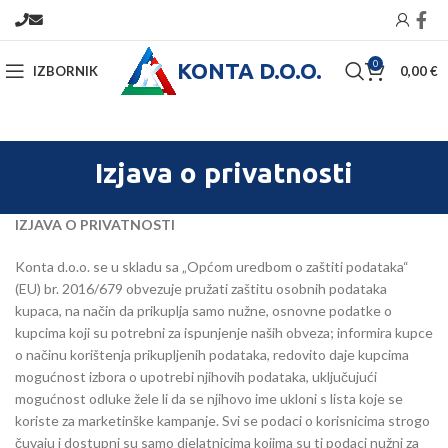
KONTA D.O.O.
0
IZBORNIK
0,00
€
Izjava o privatnosti
IZJAVA O PRIVATNOSTI
Konta d.o.o. se u skladu sa „Općom uredbom o zaštiti podataka“
(EU) br. 2016/679 obvezuje pružati zaštitu osobnih podataka
kupaca, na način da prikuplja samo nužne, osnovne podatke o
kupcima koji su potrebni za ispunjenje naših obveza; informira kupce
o načinu korištenja prikupljenih podataka, redovito daje kupcima
mogućnost izbora o upotrebi njihovih podataka, uključujući
mogućnost odluke žele li da se njihovo ime ukloni s lista koje se
koriste za marketinške kampanje. Svi se podaci o korisnicima strogo
čuvaju i dostupni su samo djelatnicima kojima su ti podaci nužni za