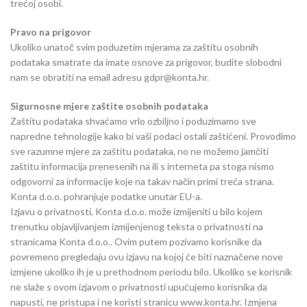
trećoj osobi.
Pravo na prigovor
Ukoliko unatoč svim poduzetim mjerama za zaštitu osobnih
podataka smatrate da imate osnove za prigovor, budite slobodni
nam se obratiti na email adresu gdpr@konta.hr.
Sigurnosne mjere zaštite osobnih podataka
Zaštitu podataka shvaćamo vrlo ozbiljno i poduzimamo sve
napredne tehnologije kako bi vaši podaci ostali zaštićeni. Provodimo
sve razumne mjere za zaštitu podataka, no ne možemo jamčiti
zaštitu informacija prenesenih na ili s interneta pa stoga nismo
odgovorni za informacije koje na takav način primi treća strana.
Konta d.o.o. pohranjuje podatke unutar EU-a.
Izjavu o privatnosti, Konta d.o.o. može izmijeniti u bilo kojem
trenutku objavljivanjem izmijenjenog teksta o privatnosti na
stranicama Konta d.o.o.. Ovim putem pozivamo korisnike da
povremeno pregledaju ovu izjavu na kojoj će biti naznačene nove
izmjene ukoliko ih je u prethodnom periodu bilo. Ukoliko se korisnik
ne slaže s ovom izjavom o privatnosti upućujemo korisnika da
napusti, ne pristupa i ne koristi stranicu www.konta.hr. Izmjena