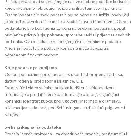
Politika privatnosti se primjenjuje na sve osobne podatke korisnika
koje prikupljamo i obrađujemo, izravno ili putem svojih partnera.
Osobni podatak je svaki podatak koji se odnosi na fizičku osobu čiji
je identitet utvrđen ili se može utvrditi, izravno ili neizravno. Obrada
podataka je bilo koja radnja izvršena na osobnim podacima, poput
primjerice prikupljanja, pohrane, upotrebe, uvida i prijenosa osobnih
podataka. Ova politika se ne primjenjuje na anonimne podatke.
Anonimni podatak je podatak koji se ne može povezati s
određenom fizičkom osobom.
Koje podatke prikupljamo
Osobni podaci: ime, prezime, adresa, kontakt broj, email adresa,
datum rođenja, broj osobne iskaznice, OIB
Fotografije i video snimke: prilikom korištenja videonadzora
Informacije o prodaji i servisu: informacije o kupnji, uključujući
korisnički identitet kupca, broj ugovora i informacije o jamstvu,
reklamacijama, dostavi, podršci i uslugama, uključujući prigovore i
zahtjeve
Svrha prikupljanja podataka
Prodaja i servis proizvoda – za obradu vaše prodaje, konfiguraciju i