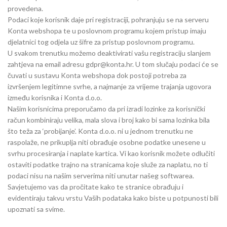
provedena.
Podaci koje korisnik daje pri registraciji, pohranjuju se na serveru
Konta webshopa te u poslovnom programu kojem pristup imaju
djelatnici tog odjela uz šifre za pristup poslovnom programu.
U svakom trenutku možemo deaktivirati vašu registraciju slanjem
zahtjeva na email adresu gdpr@konta.hr. U tom slučaju podaci će se
čuvati u sustavu Konta webshopa dok postoji potreba za
izvršenjem legitimne svrhe, a najmanje za vrijeme trajanja ugovora
između korisnika i Konta d.o.o.
Našim korisnicima preporučamo da pri izradi lozinke za korisnički
račun kombiniraju velika, mala slova i broj kako bi sama lozinka bila
što teža za ‘probijanje’. Konta d.o.o. ni u jednom trenutku ne
raspolaže, ne prikuplja niti obrađuje osobne podatke unesene u
svrhu procesiranja i naplate kartica. Vi kao korisnik možete odlučiti
ostaviti podatke trajno na stranicama koje služe za naplatu, no ti
podaci nisu na našim serverima niti unutar našeg softwarea.
Savjetujemo vas da pročitate kako te stranice obrađuju i
evidentiraju takvu vrstu Vaših podataka kako biste u potpunosti bili
upoznati sa svime.