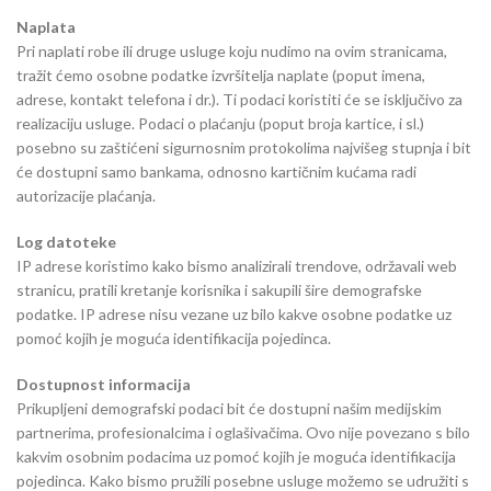
Naplata
Pri naplati robe ili druge usluge koju nudimo na ovim stranicama,
tražit ćemo osobne podatke izvršitelja naplate (poput imena,
adrese, kontakt telefona i dr.). Ti podaci koristiti će se isključivo za
realizaciju usluge. Podaci o plaćanju (poput broja kartice, i sl.)
posebno su zaštićeni sigurnosnim protokolima najvišeg stupnja i bit
će dostupni samo bankama, odnosno kartičnim kućama radi
autorizacije plaćanja.
Log datoteke
IP adrese koristimo kako bismo analizirali trendove, održavali web
stranicu, pratili kretanje korisnika i sakupili šire demografske
podatke. IP adrese nisu vezane uz bilo kakve osobne podatke uz
pomoć kojih je moguća identifikacija pojedinca.
Dostupnost informacija
Prikupljeni demografski podaci bit će dostupni našim medijskim
partnerima, profesionalcima i oglašivačima. Ovo nije povezano s bilo
kakvim osobnim podacima uz pomoć kojih je moguća identifikacija
pojedinca. Kako bismo pružili posebne usluge možemo se udružiti s