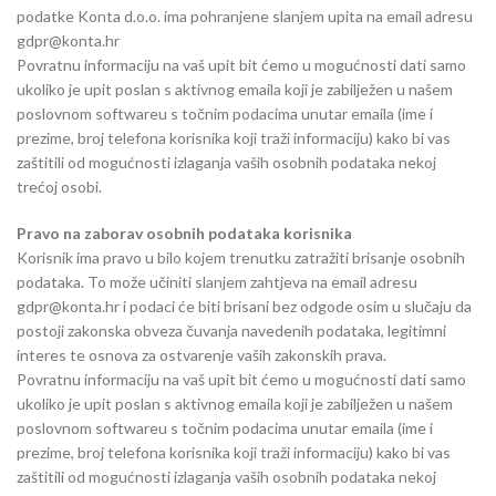
podatke Konta d.o.o. ima pohranjene slanjem upita na email adresu
gdpr@konta.hr
Povratnu informaciju na vaš upit bit ćemo u mogućnosti dati samo
ukoliko je upit poslan s aktivnog emaila koji je zabilježen u našem
poslovnom softwareu s točnim podacima unutar emaila (ime i
prezime, broj telefona korisnika koji traži informaciju) kako bi vas
zaštitili od mogućnosti izlaganja vaših osobnih podataka nekoj
trećoj osobi.
Pravo na zaborav osobnih podataka korisnika
Korisnik ima pravo u bilo kojem trenutku zatražiti brisanje osobnih
podataka. To može učiniti slanjem zahtjeva na email adresu
gdpr@konta.hr i podaci će biti brisani bez odgode osim u slučaju da
postoji zakonska obveza čuvanja navedenih podataka, legitimni
interes te osnova za ostvarenje vaših zakonskih prava.
Povratnu informaciju na vaš upit bit ćemo u mogućnosti dati samo
ukoliko je upit poslan s aktivnog emaila koji je zabilježen u našem
poslovnom softwareu s točnim podacima unutar emaila (ime i
prezime, broj telefona korisnika koji traži informaciju) kako bi vas
zaštitili od mogućnosti izlaganja vaših osobnih podataka nekoj