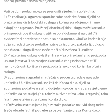
postoji pravna osnova za prijenos.
Vaši osobni podaci mogu se prenositi sljedećim subjektima:
1) Za realizaciju ugovora isporuke robe podatke ćemo dijeliti sa
pružateljima distribucijskih usluga s kojima surađujemo i imamo
sklopljene ugovore. Pružatelj distribucijskih usluga može korisnika
pri isporuci roba ili usluga tražiti osobni dokument na uvid i/ili
evidentirati određene podatke sa dokumenta. Ukoliko korisnik nije
voljan predati takve podatke nužne za isporuku paketa tj. dokaz o
naručiocu, usluga ili roba neće moći biti izvršena ili uručena.
2) Pružateljima usluga ovlaštenih servisa pri reklamiranju proizvoda
unutar jamstva ili po zahtjevu korisnika zbog neispravnosti ili
nemogućnosti korištenja proizvoda iz nekog od korisniku bitnih
razloga.
3) Sponzorima nagradnih natječaja u procesu predaje nagrade
korisniku. Ukoliko korisnik ne želi da Konta d.o.o. dijeli sa
sponzorima podatke u svrhu dodjele moguće nagrade, savjetujemo
korisnika da ne sudjeluje u takvim aktivnostima kako u trgovini, tako
i na internetskim stranicama Konta d.o.o.
4) Državnim institucijama koje zatraže podatke na uvid zbog neke
treće obrade istih ili potrebe za ostvarivanje prava Konta d.o.o.