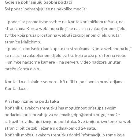
Gdje se pohranjuju osobni podaci
Svi podaci pohranjuju se na nekoliko medija:
– podaci za promotivne svrhe: na Konta korisničkom računu, na
stranicama Konta webshopa (koji se nalazi na zakupljenom dijelu
tvrtke koja pruža prostor na webu) i zakupljenom dijelu unutar
stranice Mailchimp.
– podaci o korisniku kao kupcu: na stranicama Konta webshopa koji
se nalazi na zakupljenom dijelu tvrtke koja pruža prostor na webu
– snimke nadzorne kamere – na serveru video nadzora unutar
mreže Konta d.o.o.
Konta d.o.o. lokalne servere drži u RH u poslovnim prostorijama
Konta d.o.o.
Pristup i izmjena podataka
Korisnik u svakom trenutku ima mogućnost pristupa svojim
podacima putem zahtjeva na email: gdpr@konta.hr gdje može
zatražiti revidiranje i izmjenu podataka. Sve izmjene izvršene na web
stranici bit će zabilježene s odmakom od 24 sata.
Korisnik može u svakom trenutku dobiti informaciju o tome koje