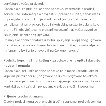
servisiranje vašeg proizvoda
Konta d.o.o. će prikupiti osobne podatke, informacije o prodaji i
servisu kao i informacije o povijesti kupca kada kupite, servisirate ili
popravljate proizvod kupljen kod nas, uključujući zahtjeve na
temelju jamstva i provjere te će ih koristiti za pružanje usluga koje
ste tražili i obavještavanje o pitanjima vezanim uz vaš proizvod te
ispunjenje sklopljenog ugovora.
Pružanje osobnih podataka u svrhu ispunjenja sklopljenog ugovora
predstavlja ugovornu obvezu te ako ih ne pružite, to može utjecati
na ispravno izvršenje ugovora ili ga čak onemogućiti.
Podrška kupcima i marketing – za odgovore na upite i davanje
novosti i ponuda
Konta d.o.o. prikuplja osobne podatke te ih može koristiti kako bi
kupcima pružili podršku, odgovore na upite i prigovore te kako bi
procijenio koje novosti i ponude vas najvjerojatnije zanimaju te vas
kontaktirao u vezi s tim ponudama u skladu s vašim interesima.
Prijenos trećim stranama
Osobni podaci mogu se prenositi trećim stranama, pod uvjetom da