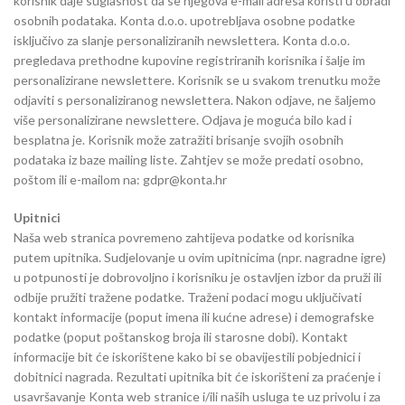
korisnik daje suglasnost da se njegova e-mail adresa koristi u obradi
osobnih podataka. Konta d.o.o. upotrebljava osobne podatke
isključivo za slanje personaliziranih newslettera. Konta d.o.o.
pregledava prethodne kupovine registriranih korisnika i šalje im
personalizirane newslettere. Korisnik se u svakom trenutku može
odjaviti s personaliziranog newslettera. Nakon odjave, ne šaljemo
više personalizirane newslettere. Odjava je moguća bilo kad i
besplatna je. Korisnik može zatražiti brisanje svojih osobnih
podataka iz baze mailing liste. Zahtjev se može predati osobno,
poštom ili e-mailom na: gdpr@konta.hr
Upitnici
Naša web stranica povremeno zahtijeva podatke od korisnika
putem upitnika. Sudjelovanje u ovim upitnicima (npr. nagradne igre)
u potpunosti je dobrovoljno i korisniku je ostavljen izbor da pruži ili
odbije pružiti tražene podatke. Traženi podaci mogu uključivati
kontakt informacije (poput imena ili kućne adrese) i demografske
podatke (poput poštanskog broja ili starosne dobi). Kontakt
informacije bit će iskorištene kako bi se obavijestili pobjednici i
dobitnici nagrada. Rezultati upitnika bit će iskorišteni za praćenje i
usavršavanje Konta web stranice i/ili naših usluga te uz privolu i za