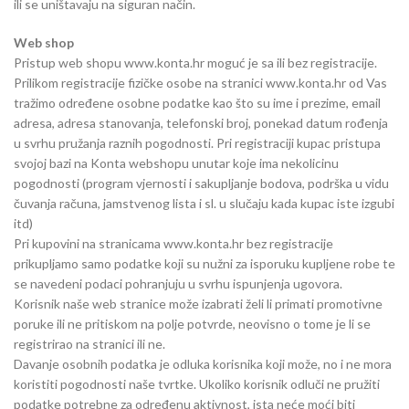
ili se uništavaju na siguran način.
Web shop
Pristup web shopu www.konta.hr moguć je sa ili bez registracije.
Prilikom registracije fizičke osobe na stranici www.konta.hr od Vas
tražimo određene osobne podatke kao što su ime i prezime, email
adresa, adresa stanovanja, telefonski broj, ponekad datum rođenja
u svrhu pružanja raznih pogodnosti. Pri registraciji kupac pristupa
svojoj bazi na Konta webshopu unutar koje ima nekolicinu
pogodnosti (program vjernosti i sakupljanje bodova, podrška u vidu
čuvanja računa, jamstvenog lista i sl. u slučaju kada kupac iste izgubi
itd)
Pri kupovini na stranicama www.konta.hr bez registracije
prikupljamo samo podatke koji su nužni za isporuku kupljene robe te
se navedeni podaci pohranjuju u svrhu ispunjenja ugovora.
Korisnik naše web stranice može izabrati želi li primati promotivne
poruke ili ne pritiskom na polje potvrde, neovisno o tome je li se
registrirao na stranici ili ne.
Davanje osobnih podatka je odluka korisnika koji može, no i ne mora
koristiti pogodnosti naše tvrtke. Ukoliko korisnik odluči ne pružiti
podatke potrebne za određenu aktivnost, ista neće moći biti