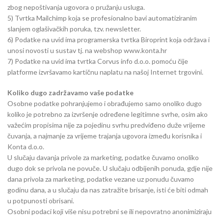
zbog nepoštivanja ugovora o pružanju usluga.
5) Tvrtka Mailchimp koja se profesionalno bavi automatiziranim
slanjem oglašivačkih poruka, tzv. newsletter.
6) Podatke na uvid ima programerska tvrtka Biroprint koja održava i
unosi novosti u sustav tj. na webshop www.konta.hr
7) Podatke na uvid ima tvrtka Corvus info d.o.o. pomoću čije
platforme izvršavamo kartičnu naplatu na našoj Internet trgovini.
Koliko dugo zadržavamo vaše podatke
Osobne podatke pohranjujemo i obrađujemo samo onoliko dugo
koliko je potrebno za izvršenje određene legitimne svrhe, osim ako
važećim propisima nije za pojedinu svrhu predviđeno duže vrijeme
čuvanja, a najmanje za vrijeme trajanja ugovora između korisnika i
Konta d.o.o.
U slučaju davanja privole za marketing, podatke čuvamo onoliko
dugo dok se privola ne povuče. U slučaju odbijenih ponuda, gdje nije
dana privola za marketing, podatke vezane uz ponudu čuvamo
godinu dana, a u slučaju da nas zatražite brisanje, isti će biti odmah
u potpunosti obrisani.
Osobni podaci koji više nisu potrebni se ili nepovratno anonimiziraju