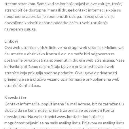
trećom strankom. Samo kad se korisnik prijavi za ove usluge, trećoj
stranci bit će dostupna imena ili druge kontakt informacije koje su
neophodne za pružanje spomenutih usluga. Trećoj stranci nije
dozvoljeno koristiti osobne podatke osim u svrhu pružanja
navedenih usluga.
Linkovi
Ova web stranica sadrže linkove na druge web stranice. Molimo vas
da uzmete u obzir kako Konta d.o.o. ne može biti odgovoran za
poštivanje privatnosti na spomenutim drugim web stranicama. Naše
korisnike potičemo da pročitaju izjave o privatnosti svake web
stranice koja prikuplja osobne podatke. Ova Izjava o privatnosti
primjenjuje se isključivo vezano uz informacije prikupljene na web
stranici Konta d.o.o..
Newsletter
Kontakt informacije, poput imena i e-mail adrese, bit će zatražene u
slučaju da se korisnik želi prijaviti za primanje posebnog Konta
newslettera. Na web stranici www.konta.hr korisnik ima
mogućnost prijaviti se na našu mailing listu. Prijavom na mailing listu