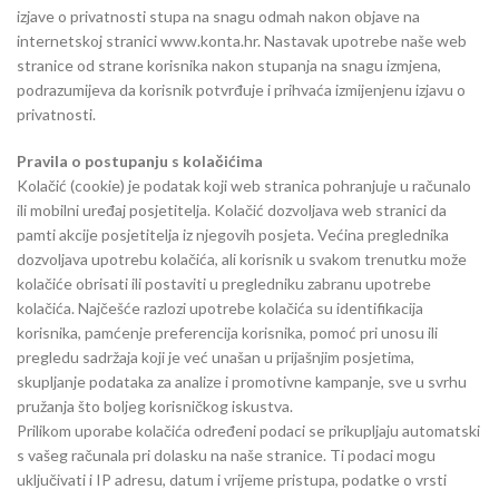
izjave o privatnosti stupa na snagu odmah nakon objave na
internetskoj stranici www.konta.hr. Nastavak upotrebe naše web
stranice od strane korisnika nakon stupanja na snagu izmjena,
podrazumijeva da korisnik potvrđuje i prihvaća izmijenjenu izjavu o
privatnosti.
Pravila o postupanju s kolačićima
Kolačić (cookie) je podatak koji web stranica pohranjuje u računalo
ili mobilni uređaj posjetitelja. Kolačić dozvoljava web stranici da
pamti akcije posjetitelja iz njegovih posjeta. Većina preglednika
dozvoljava upotrebu kolačića, ali korisnik u svakom trenutku može
kolačiće obrisati ili postaviti u pregledniku zabranu upotrebe
kolačića. Najčešće razlozi upotrebe kolačića su identifikacija
korisnika, pamćenje preferencija korisnika, pomoć pri unosu ili
pregledu sadržaja koji je već unašan u prijašnjim posjetima,
skupljanje podataka za analize i promotivne kampanje, sve u svrhu
pružanja što boljeg korisničkog iskustva.
Prilikom uporabe kolačića određeni podaci se prikupljaju automatski
s vašeg računala pri dolasku na naše stranice. Ti podaci mogu
uključivati i IP adresu, datum i vrijeme pristupa, podatke o vrsti