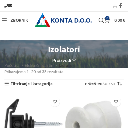
KONTA D.O.O.
0
IZBORNIK
0,00
€
Izolatori
Proizvodi
Početna
Električni pastiri
Izolatori
Prikazujemo 1–20 od 38 rezultata
Filtriranje i kategorije
Prikaži
20
40
60