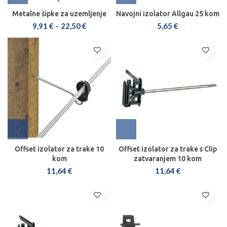
Metalne šipke za uzemljenje
Navojni izolator Allgau 25 kom
9,91
€
–
22,50
€
5,65
€
Offset izolator za trake 10
Offset izolator za trake s Clip
kom
zatvaranjem 10 kom
11,64
€
11,64
€