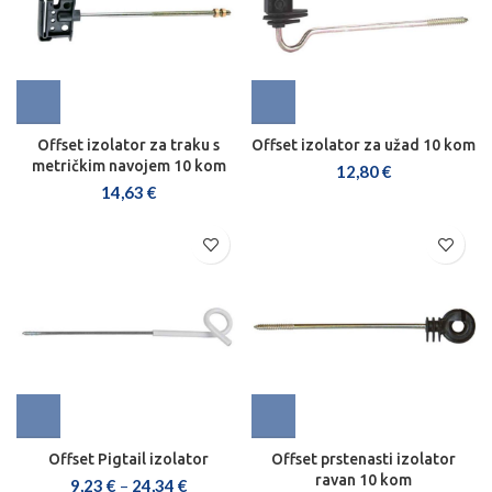
Offset izolator za traku s
Offset izolator za užad 10 kom
metričkim navojem 10 kom
12,80
€
14,63
€
Offset Pigtail izolator
Offset prstenasti izolator
ravan 10 kom
9,23
€
–
24,34
€