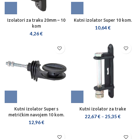
Izolatori za traku 20mm – 10
Kutni izolator Super 10 kom.
kom
10,64
€
4,26
€
Kutni izolator Super s
Kutni izolator za trake
metričkim navojem 10 kom.
22,67
€
–
25,35
€
12,96
€