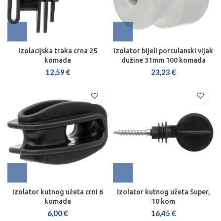
Izolacijska traka crna 25
Izolator bijeli porculanski vijak
komada
dužine 31mm 100 komada
12,59
€
23,23
€
Izolator kutnog užeta crni 6
Izolator kutnog užeta Super,
komada
10 kom
6,00
€
16,45
€