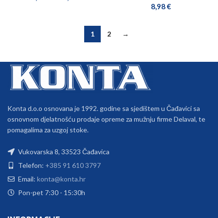
8,98
€
1
2
→
Konta d.o.o osnovana je 1992. godine sa sjedištem u Čađavici sa
osnovnom djelatnošću prodaje opreme za mužnju firme Delaval, te
pomagalima za uzgoj stoke.
Vukovarska 8, 33523 Čađavica
Telefon:
+385 91 610 3797
Email:
konta@konta.hr
Pon-pet 7:30 - 15:30h