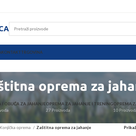
ICA
A
KONTAKT
TRGOVINA
štitna oprema za jaha
 I OBUĆA ZA JAHANJE
OPREMA ZA JAHANJE I TRENING
OPREMA ZA
zvoda
27 Proizvoda
10 Proizvod
Konjička oprema
Zaštitna oprema za jahanje
Prika