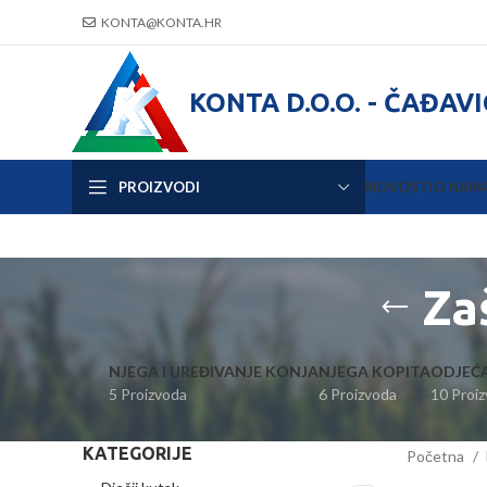
KONTA@KONTA.HR
KONTA D.O.O. - ČAĐAV
PROIZVODI
NOVOSTI
O NAM
Za
NJEGA I UREĐIVANJE KONJA
NJEGA KOPITA
ODJEĆA
5 Proizvoda
6 Proizvoda
10 Proi
KATEGORIJE
Početna