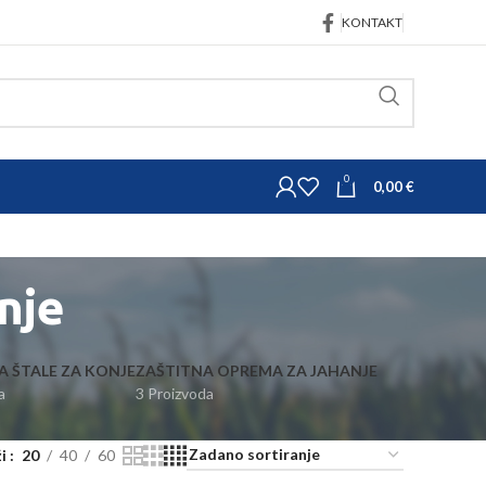
KONTAKT
0
0,00
€
nje
 ŠTALE ZA KONJE
ZAŠTITNA OPREMA ZA JAHANJE
a
3 Proizvoda
ži
20
40
60