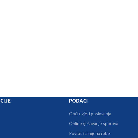
CIJE
PODACI
Opći uvjeti poslovanja
Online rješavanje sporova
Povrat i zamjena robe