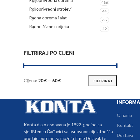
Poljoprivredna oprema
486
Poljoprivredni strojevi
44
Radna oprema i alat
68
Radne čizme i odjeća
49
FILTRIRAJ PO CIJENI
Cijena:
20 €
—
60 €
FILTRIRAJ
Min
Maks
cijena
cijena
INFORMA
O nama
Konta d.o.o osnovana je 1992. godine sa
Kontakt
sjedištem u Čađavici sa osnovnom djelatnošću
Dostava
prodaje opreme za mužnju firme Delaval, te