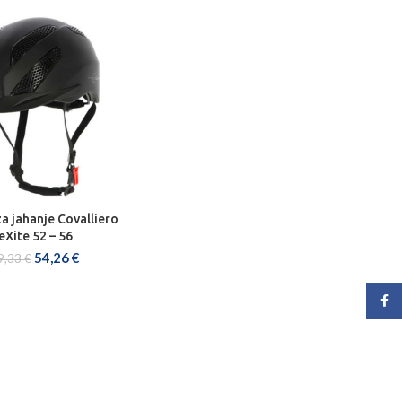
a jahanje Covalliero
AJ U KOŠARICU
eXite 52 – 56
54,26
€
9,33
€
Face