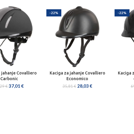
-22%
-22%
 jahanje Covalliero
Kaciga za jahanje Covalliero
Kaciga z
BERI OPCIJE
ODABERI OPCIJE
DOD
Carbonic
Economico
37,01
€
28,03
€
,29
€
35,81
€
6