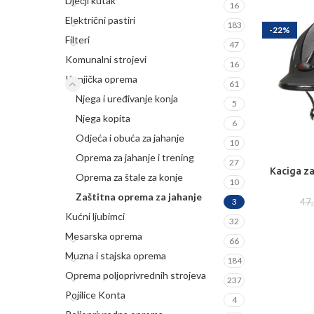
Dječji kutak
16
Električni pastiri
183
-22%
Filteri
47
Komunalni strojevi
16
Konjička oprema
61
Njega i uređivanje konja
5
Njega kopita
6
Odjeća i obuća za jahanje
10
Oprema za jahanje i trening
27
Kaciga za
ODA
Oprema za štale za konje
10
Zaštitna oprema za jahanje
47
3
Kućni ljubimci
32
Mesarska oprema
66
Muzna i stajska oprema
184
Oprema poljoprivrednih strojeva
237
Pojilice Konta
4