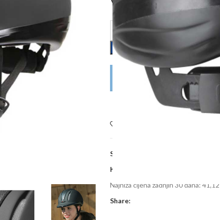
DODAJ U KOŠARICU
POŠALJITE UPIT
Dodaj na listu želja
SKU:
BPS3272-carboni
Kategorije:
Konjička oprema
,
Zašti
Najniža cijena zadnjih 30 dana:
41,12
Share: