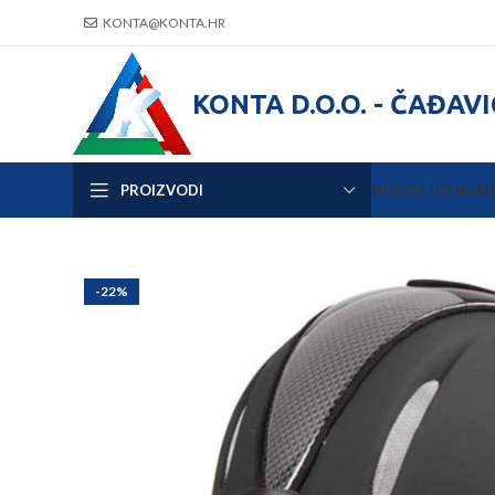
KONTA@KONTA.HR
KONTA D.O.O. - ČAĐAV
PROIZVODI
NOVOSTI
O NAM
-22%