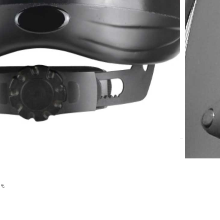
tna oprema za jahanje
 €