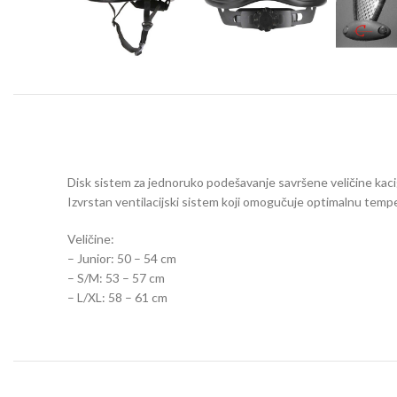
Disk sistem za jednoruko podešavanje savršene veličine kaci
Izvrstan ventilacijski sistem koji omogučuje optimalnu temp
Veličine:
– Junior: 50 – 54 cm
– S/M: 53 – 57 cm
– L/XL: 58 – 61 cm