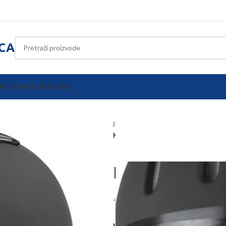
ICA
A
KONTAKT
TRGOVINA
Početna
Konjička oprema
Zašti
Kaciga za jahanje Covalliero Carbon
Kaciga za jaha
37,01
€
47,29
€
VELIČINA