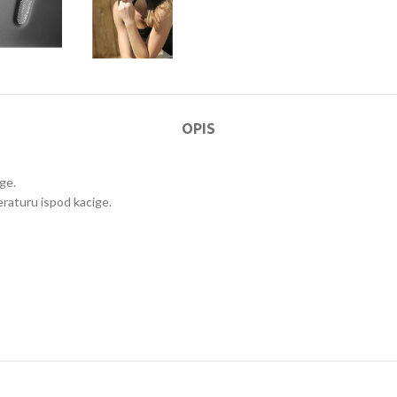
OPIS
ge.
eraturu ispod kacige.