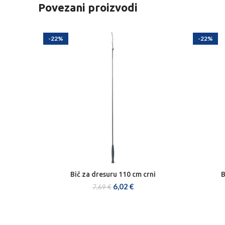
Povezani proizvodi
-22%
-22%
Bič za dresuru 110 cm crni
B
DODAJ U KOŠARICU
6,02
€
7,69
€