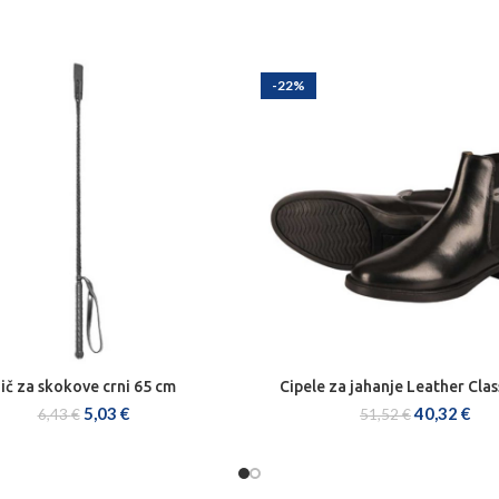
-22%
ič za skokove crni 65 cm
Cipele za jahanje Leather Clas
DODAJ U KOŠARICU
ODABERI OPCIJE
5,03
€
40,32
€
6,43
€
51,52
€