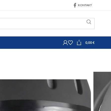
KONTAKT
0
0,00
€
tna oprema za jahanje
ic
nje Covalliero Carbonic