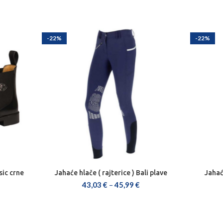
-22%
-22%
sic crne
Jahaće hlače ( rajterice ) Bali plave
Jahać
ODABERI OPCIJE
43,03
€
–
45,99
€