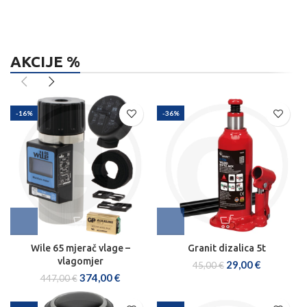
AKCIJE %
-16%
-36%
Wile 65 mjerač vlage –
Granit dizalica 5t
vlagomjer
29,00
€
45,00
€
374,00
€
447,00
€