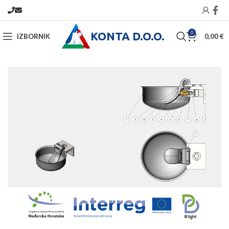
KONTA D.O.O.
0
IZBORNIK
0,00
€