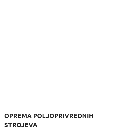
OPREMA POLJOPRIVREDNIH
STROJEVA
OSVJETLJENJE
KARDANI
KUGLE I KLINOVI
MJERNI 