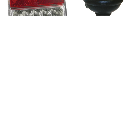
Stražnje LED svjetlo
Rotirka LED AUSF1255
LA99190GP
33,30
€
42,55
€
11,25
€
14,38
€
-22%
-22%
Radno LED svjetlo 27W 3375lm
Radno LED svjetlo 25W 3040lm
LA80300
LA10024
32,40
€
24,30
€
41,40
€
31,05
€
-22%
-22%