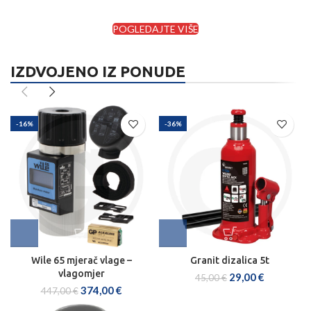
POGLEDAJTE VIŠE
IZDVOJENO IZ PONUDE
-16%
-36%
Wile 65 mjerač vlage –
Granit dizalica 5t
vlagomjer
29,00
€
45,00
€
374,00
€
447,00
€