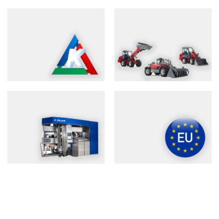
POJILICE KONTA
VLASTITA PROIZVODNJA
WEBSHOP
POLJOPRIVREDNI
STROJEVI
DELAVAL
EU PROJEKTI