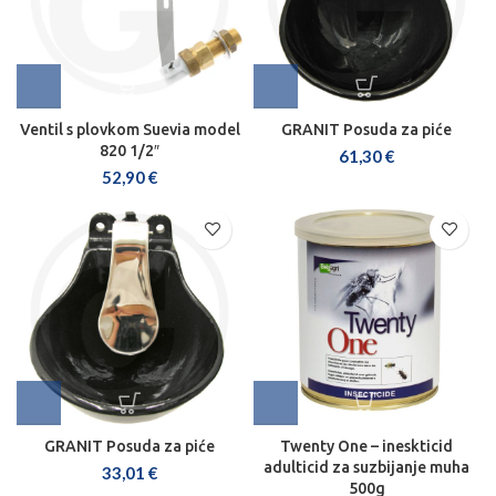
Ventil s plovkom Suevia model
GRANIT Posuda za piće
820 1/2″
61,30
€
52,90
€
GRANIT Posuda za piće
Twenty One – ineskticid
adulticid za suzbijanje muha
33,01
€
500g
57,50
€