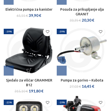
Električna pumpa za kanister
Posuda za prikupljanje ulja
GRANIT
39,90
€
65,55
€
20,30
€
33,35
€
-39%
-39%
Sjedalo za viličar GRAMMER
Pumpa za gorivo – Kubota
B12
16,45
€
27,03
€
191,80
€
315,10
€
-23%
-19%