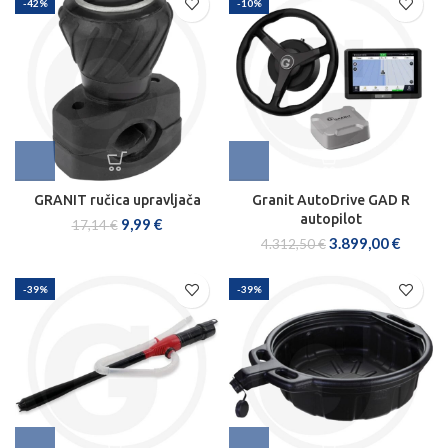
-42%
-10%
GRANIT ručica upravljača
Granit AutoDrive GAD R
autopilot
9,99
€
17,14
€
3.899,00
€
4.312,50
€
-39%
-39%