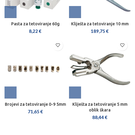
8,22
€
189,75
€
Brojevi za tetoviranje 0-9 5mm
Kliješta za tetoviranje 5 mm
oblik škara
71,65
€
88,44
€