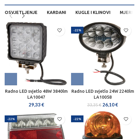
-22%
Radno LED svjetlo 48W 3840lm
Radno LED svjetlo 24W 2240lm
LA10047
LA10058
29,33
€
26,10
€
33,35
€
-22%
-22%