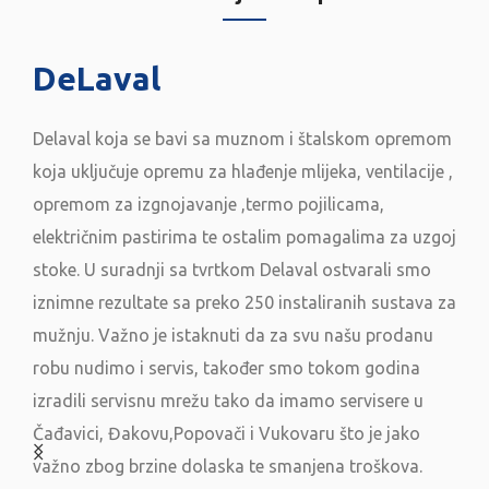
CMP – Animal Welfare dizajnira i realizira najbolje
sustave ventilacije, hidraulike i rasvjete za zootehnički
sektor u više od 50 zemalja diljem svijeta.
CMP sustavi