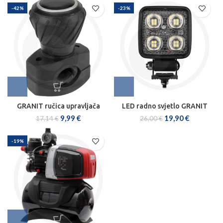
-42%
-23%
GRANIT ručica upravljača
LED radno svjetlo GRANIT
9,99
€
19,90
€
17,14
€
26,00
€
-19%