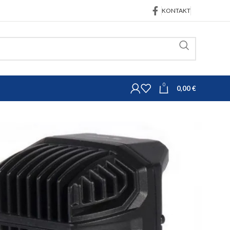
KONTAKT
0
0,00
€
trojeva
Osvjetljenje
LA10094
jetlo 22,5W 2850lm