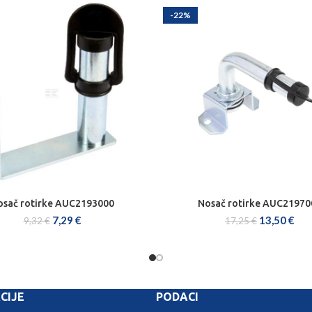
-22%
osač rotirke AUC2193000
Nosač rotirke AUC21970
DODAJ U KOŠARICU
DODAJ U KOŠARICU
7,29
€
13,50
€
9,32
€
17,25
€
CIJE
PODACI