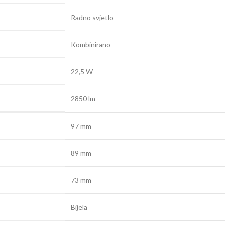
Radno svjetlo
Kombinirano
22,5 W
2850 lm
97 mm
89 mm
73 mm
Bijela