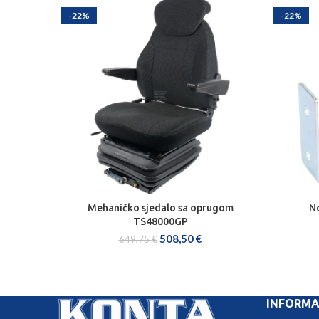
-22%
-22%
Mehaničko sjedalo sa oprugom
N
DODAJ U KOŠARICU
TS48000GP
508,50
€
649,75
€
INFORMA