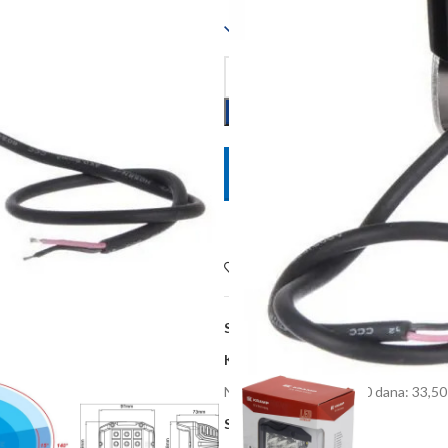
Dostupno
POŠALJITE UPIT
Dodaj na listu želja
SKU:
LA10094
Kategorije:
Oprema poljoprivrednih
Najniža cijena zadnjih 30 dana:
33,50
Share: