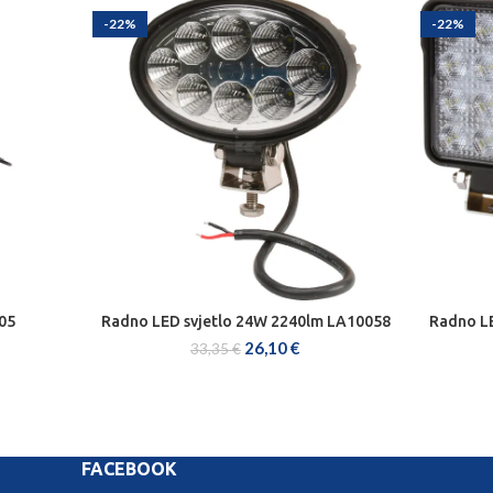
-22%
-22%
05
Radno LED svjetlo 24W 2240lm LA10058
Radno LE
DODAJ U KOŠARICU
26,10
€
33,35
€
FACEBOOK