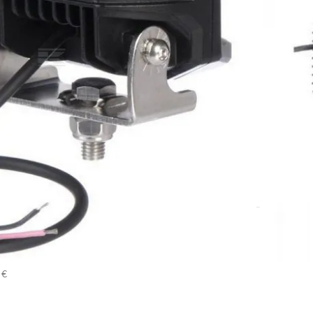
DODAJ U KOŠARICU
 strojeva
,
Osvjetljenje
 €