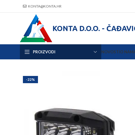
KONTA@KONTA.HR
KONTA D.O.O. - ČAĐAV
PROIZVODI
NOVOSTI
O NAM
-22%