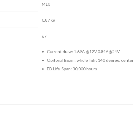
M10
0,87 kg
67
Current draw: 1.69A @12V,0.84A@24V
Opitonal Beam: whole light 140 degree, cente
ED Life-Span: 30,000 hours