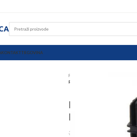
ICA
A
KONTAKT
TRGOVINA
Početna
Oprema poljoprivrednih s
Radno LED svjetlo 22,5W 2850lm 
Radno LED sv
LA10094
30,15
€
38,53
€