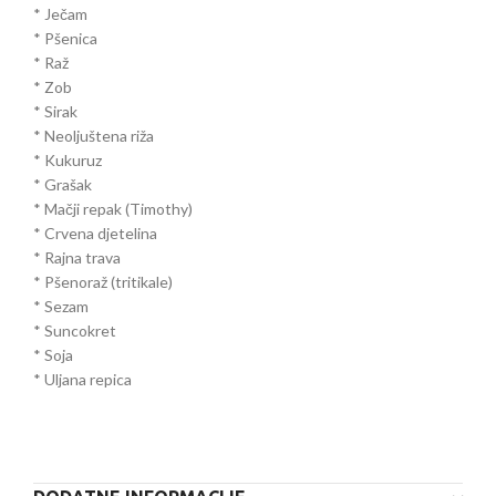
* Ječam
* Pšenica
* Raž
* Zob
* Sirak
* Neoljuštena riža
* Kukuruz
* Grašak
* Mačji repak (Timothy)
* Crvena djetelina
* Rajna trava
* Pšenoraž (tritikale)
* Sezam
* Suncokret
* Soja
* Uljana repica