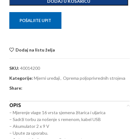
DODAJ U KOŠARICU
POŠALJITE UPIT
Dodaj na listu želja
SKU:
40014200
Kategorije:
Mjerni uređaji
,
Oprema poljoprivrednih strojeva
Share:
OPIS
– Mjerenje vlage 16 vrsta sjemena žitarica i uljarica
– Sadrži torbu za nošenje s remenom, kabel USB
– Akumulator 2 x 9 V
– Upute za uporabu.