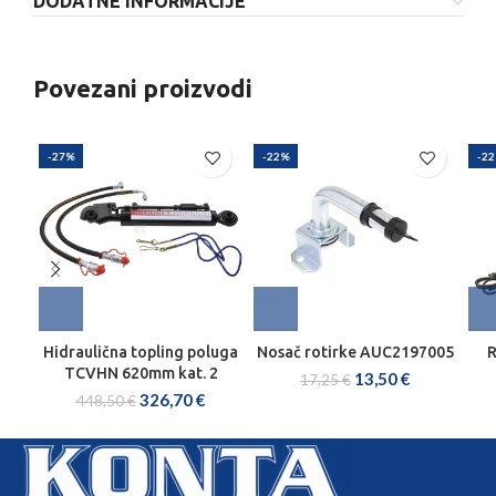
DODATNE INFORMACIJE
Povezani proizvodi
-27%
-22%
-2
Hidraulična topling poluga
Nosač rotirke AUC2197005
R
TCVHN 620mm kat. 2
13,50
€
17,25
€
326,70
€
448,50
€