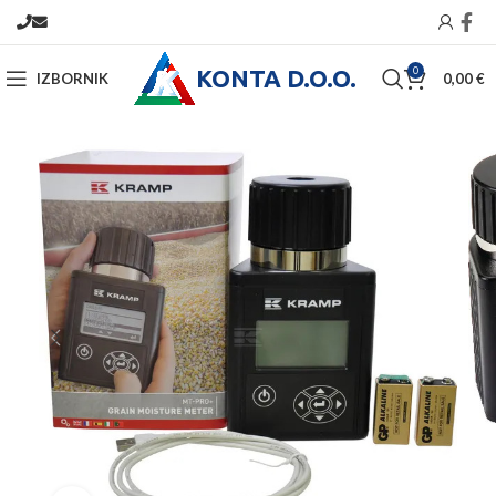
KONTA D.O.O.
0
IZBORNIK
0,00
€