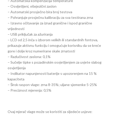
– Automatska kompenzacija temperature
– Osvijetljeni, višejezični zaslon
– Automatski prosječno bira broj testova
– Pohranjuje prosječnu kalibraciju za sva testirana zrna
– Izravno očitavanje za iznad granične i ispod granične
vrijednosti
– USB priključak za ažuriranja
– LCD od 2,5 inča s izborom velikih ili standardnih fontova,
prikazuje aktivnu funkciju i omogućuje korisniku da se kreće
gore i dolje kroz numerirane skale zrnatosti
– Razlučivost zaslona: 0,1%
– Sučelje tipke s pozadinskim osvjetljenjem za uvjete slabog
osvjetljenja
– Indikator napunjenosti baterije s upozorenjem na 15 %
kapaciteta
– Širok raspon vlage: zrna 8-35%; uljane sjemenke 5-25%
– Preciznost mjerenja: 0,5%
Ovaj mjerač vlage može se koristiti za sljedeće usjeve: