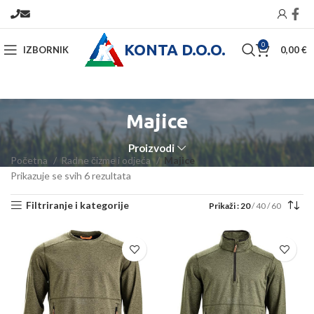
KONTA D.O.O.
0
IZBORNIK
0,00
€
Majice
Proizvodi
Početna
Radne čizme i odjeća
Majice
Prikazuje se svih 6 rezultata
Filtriranje i kategorije
Prikaži
20
40
60