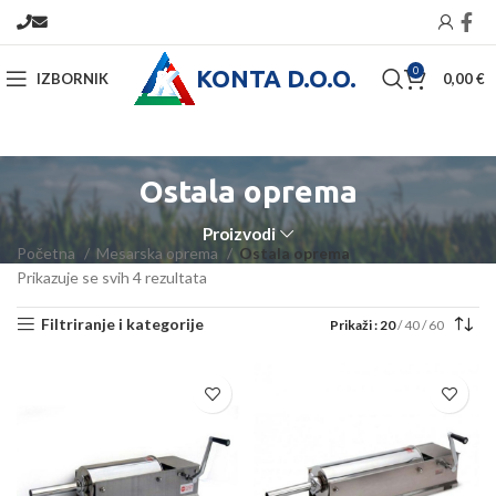
KONTA D.O.O.
0
IZBORNIK
0,00
€
Ostala oprema
Proizvodi
Početna
Mesarska oprema
Ostala oprema
Prikazuje se svih 4 rezultata
Filtriranje i kategorije
Prikaži
20
40
60