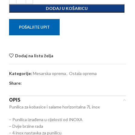
DODAJ U KOŠARICU
POŠALJITE UPIT
Dodaj na listu želja
Kategorije:
Mesarska oprema
,
Ostala oprema
Share:
OPIS
Punilica za kobasice i salame horizontalna 7L inox
– Punilica izrađena u cijelosti od INOXA
– Dvije brzine rada
– 4 inox nastavka za punilicu