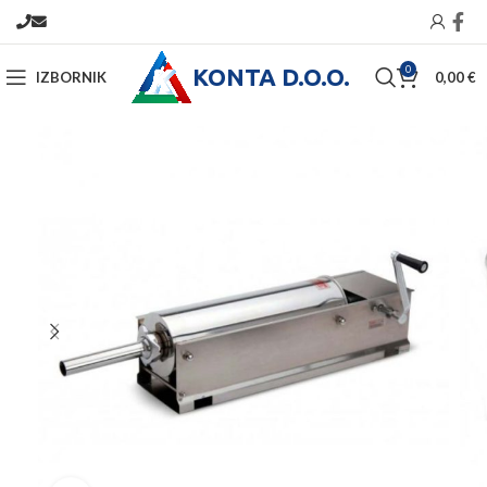
KONTA D.O.O.
0
IZBORNIK
0,00
€