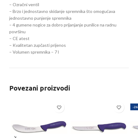
– Ozračni ventil
– Brzo i jednostavno skidanje spremnika što omogućava
jednostavno punjenje spremnika
– 4 gumene nogice za dobro prijanjanje punilice na radnu
površinu
– CE atest
– Kvalitetan zupčasti prijenos
– Volumen spremnika – 7 l
Povezani proizvodi
-2