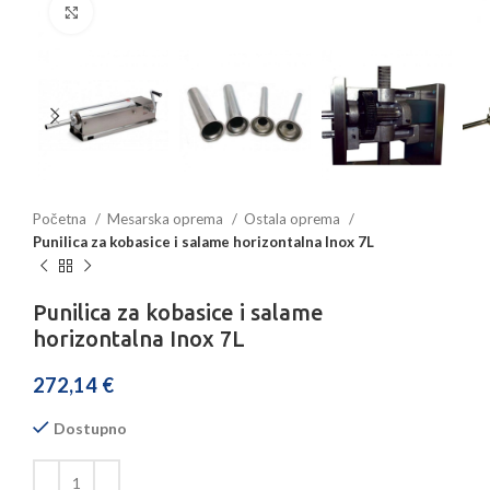
Povećajte sliku
Početna
Mesarska oprema
Ostala oprema
Punilica za kobasice i salame horizontalna Inox 7L
Punilica za kobasice i salame
horizontalna Inox 7L
272,14
€
Dostupno