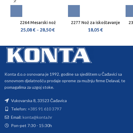
2264 Mesarski nož
2277 Nož za iskoštavanje
23
25,08
€
–
28,50
€
18,05
€
Konta d.o.o osnovana je 1992. godine sa sjedištem u Čađavici sa
osnovnom djelatnošću prodaje opreme za mužnju firme Delaval, te
pomagalima za uzgoj stoke.
Vukovarska 8, 33523 Čađavica
Telefon:
+385 91 610 3797
Email:
konta@konta.hr
Pon-pet 7:30 - 15:30h