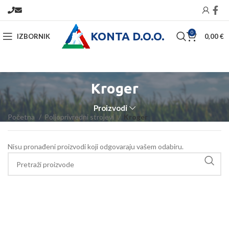
KONTA D.O.O.
0
IZBORNIK
0,00
€
Kroger
Proizvodi
Početna
Poljoprivredni strojevi
Kroger
Nisu pronađeni proizvodi koji odgovaraju vašem odabiru.