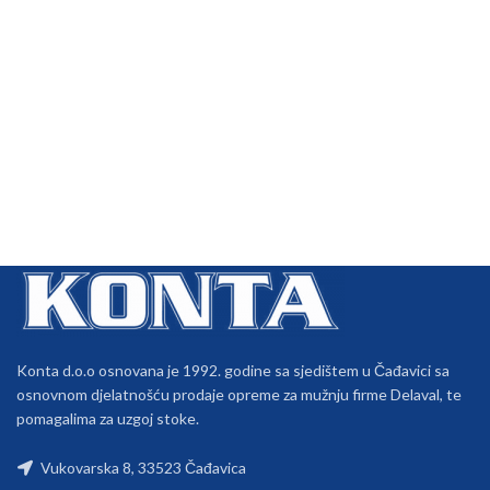
Konta d.o.o osnovana je 1992. godine sa sjedištem u Čađavici sa
osnovnom djelatnošću prodaje opreme za mužnju firme Delaval, te
pomagalima za uzgoj stoke.
Vukovarska 8, 33523 Čađavica