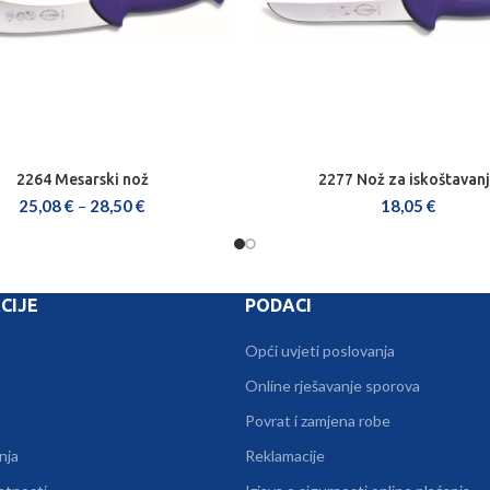
2264 Mesarski nož
2277 Nož za iskoštavan
ODABERI OPCIJE
ODABERI OPCIJE
25,08
€
–
28,50
€
18,05
€
CIJE
PODACI
Opći uvjeti poslovanja
Online rješavanje sporova
Povrat i zamjena robe
nja
Reklamacije