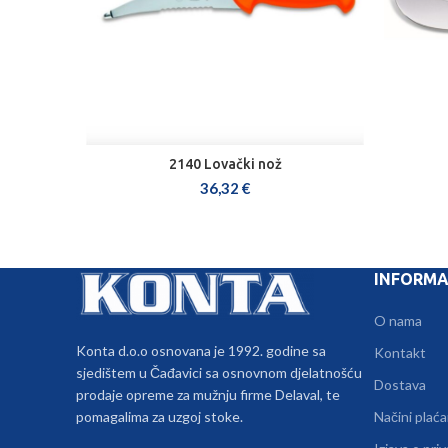
2140 Lovački nož
DODAJ U KOŠARICU
36,32
€
INFORMA
O nama
Konta d.o.o osnovana je 1992. godine sa
Kontakt
sjedištem u Čađavici sa osnovnom djelatnošću
Dostava
prodaje opreme za mužnju firme Delaval, te
pomagalima za uzgoj stoke.
Načini plaća