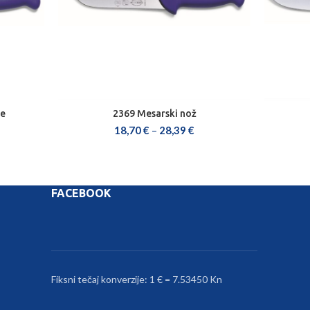
je
2369 Mesarski nož
ODABERI OPCIJE
18,70
€
–
28,39
€
FACEBOOK
Fiksni tečaj konverzije: 1 € = 7.53450 Kn