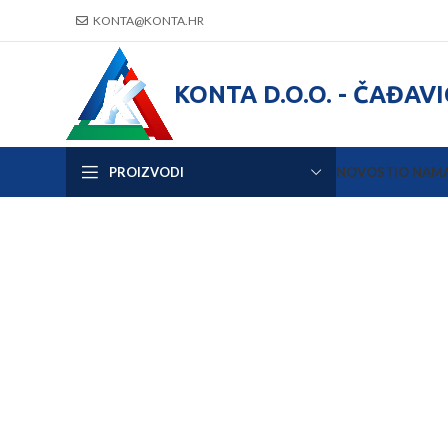
KONTA@KONTA.HR
KONTA D.O.O. - ČAĐAV
PROIZVODI
NOVOSTI
O NAM