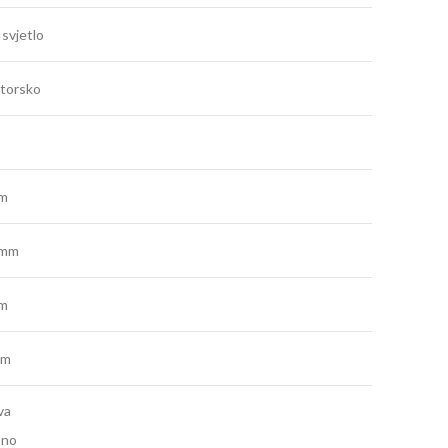
svjetlo
torsko
lm
 mm
m
mm
va
sno