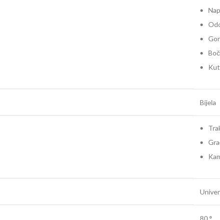
Nap
Odo
Gor
Boč
Kut
Bijela
Tra
Gra
Kam
Univer
80 °