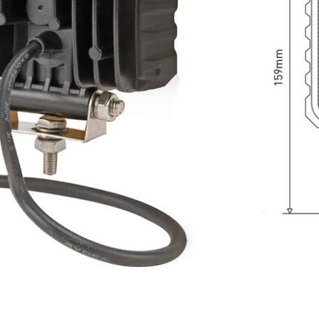
DODAJ U KOŠARICU
 strojeva
,
Osvjetljenje