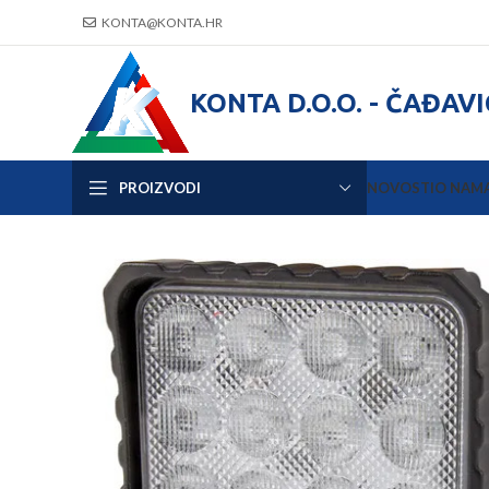
KONTA@KONTA.HR
KONTA D.O.O. - ČAĐAV
PROIZVODI
NOVOSTI
O NAM