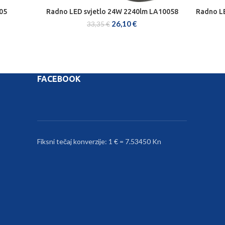
05
Radno LED svjetlo 24W 2240lm LA10058
Radno LE
DODAJ U KOŠARICU
26,10
€
33,35
€
FACEBOOK
Fiksni tečaj konverzije: 1 € = 7.53450 Kn