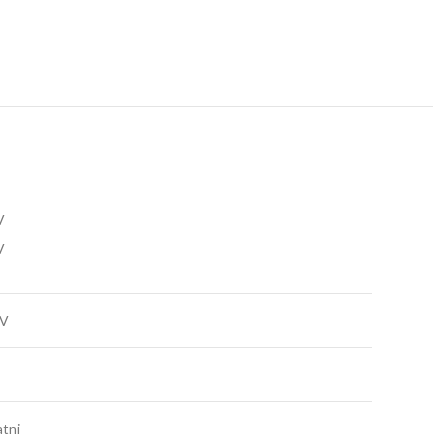
V
V
 V
tni