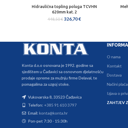
Hidraulična topling poluga TCVHN
Meh
DODAJ U KOŠARICU
620mm kat. 2
326,70
€
448,50
€
INFORMA
O nama
Konta d.o.o osnovana je 1992. godine sa
Kontakt
sjedištem u Čađavici sa osnovnom djelatnošću
Dostava
prodaje opreme za mužnju firme Delaval, te
pomagalima za uzgoj stoke.
Načini plaća
Izjava o pri
Vukovarska 8, 33523 Čađavica
ZAHTJEV Z
Telefon:
+385 91 610 3797
Email:
konta@konta.hr
Pon-pet 7:30 - 15:30h