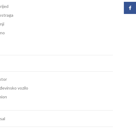
rijed
Face
straga
nji
no
ktor
đevinsko vozilo
ion
sal