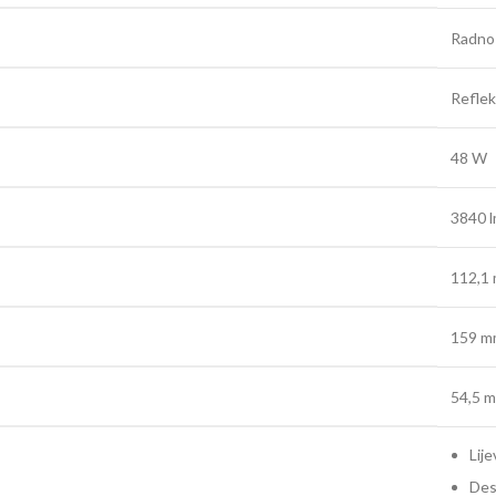
Radno 
Reflek
48 W
3840 
112,1
159 m
54,5 
Lije
De