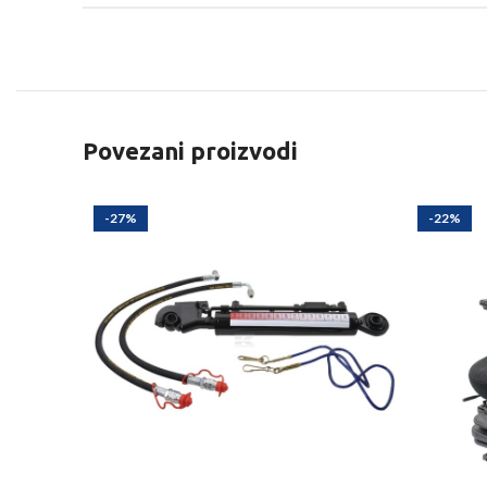
Povezani proizvodi
-27%
-22%