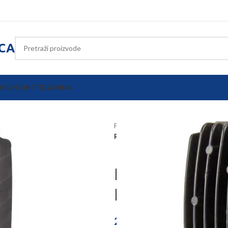
ICA
A
KONTAKT
TRGOVINA
Početna
Oprema poljoprivrednih s
Radno LED svjetlo 48W 3840lm LA
Radno LED sv
LA10047
29,33
€