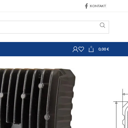
KONTAKT
0
0,00
€
trojeva
Osvjetljenje
10047
jetlo 48W 3840lm