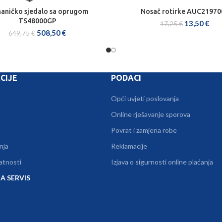
aničko sjedalo sa oprugom
Nosač rotirke AUC21970
DODAJ U KOŠARICU
DODAJ U KOŠARICU
TS48000GP
13,50
€
17,25
€
508,50
€
649,75
€
CIJE
PODACI
Opći uvjeti poslovanja
Online rješavanje sporova
Povrat i zamjena robe
nja
Reklamacije
vatnosti
Izjava o sigurnosti online plaćanja
A SERVIS