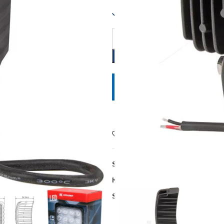
Dostupno
POŠALJITE UPIT
Dodaj na listu želja
SKU:
LA10047
Kategorije:
Oprema poljoprivrednih
Share: