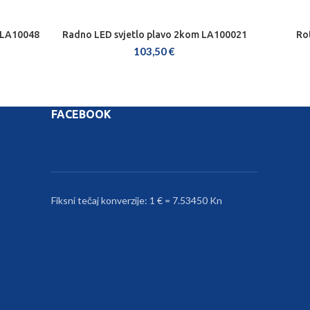
 LA10048
Radno LED svjetlo plavo 2kom LA100021
Ro
DODAJ U KOŠARICU
103,50
€
FACEBOOK
Fiksni tečaj konverzije: 1 € = 7.53450 Kn