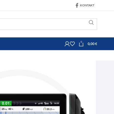
KONTAKT
0
0,00
€
trojeva
Precizna poljoprivreda - navigacije
T2 Max autopilot
jive površine)