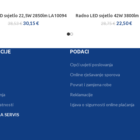
D svjetlo 22,5W 2850lm LA10094
Radno LED svjetlo 42W 3800lm
DODAJ U KOŠARICU
DODAJ U KOŠARICU
30,15
€
22,50
€
38,53
€
28,75
€
CIJE
PODACI
Opći uvjeti poslovanja
Online rješavanje sporova
Povrat i zamjena robe
nja
Reklamacije
vatnosti
Izjava o sigurnosti online plaćanja
A SERVIS