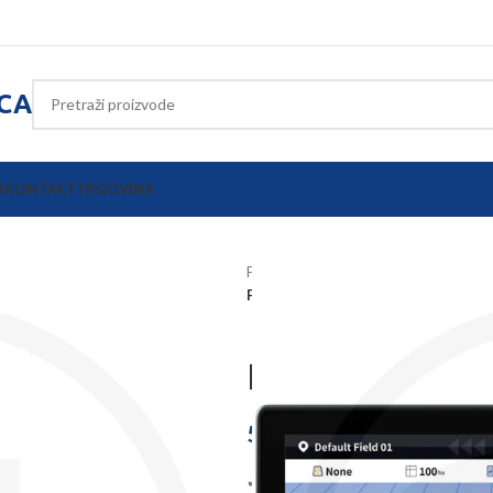
ICA
A
KONTAKT
TRGOVINA
Početna
Oprema poljoprivrednih s
FJ Dynamics AT2 Max autopilot
FJ Dynamics A
5.025,50
€
✔ 12,1” veliki zaslon (+46 % više vidl