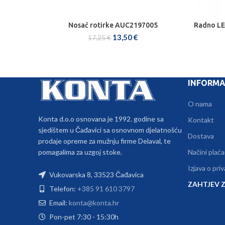
Nosač rotirke AUC2197005
Radno LE
DODAJ U KOŠARICU
13,50
€
17,25
€
INFORMA
O nama
Konta d.o.o osnovana je 1992. godine sa
Kontakt
sjedištem u Čađavici sa osnovnom djelatnošću
Dostava
prodaje opreme za mužnju firme Delaval, te
pomagalima za uzgoj stoke.
Načini plaća
Izjava o pri
Vukovarska 8, 33523 Čađavica
ZAHTJEV Z
Telefon:
+385 91 610 3797
Email:
konta@konta.hr
Pon-pet 7:30 - 15:30h