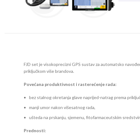
FJD set je visokoprecizni GPS sustav za automatsko navođenje
priključkom više brandova.
Povećana produktivnost i rasterećenje rada:
bez stalnog okretanja glave naprijed-natrag prema priklju
manji umor nakon višesatnog rada,
ušteda na prskanju, sjemenu, fitofarmaceutskim sredstvim
Prednosti: