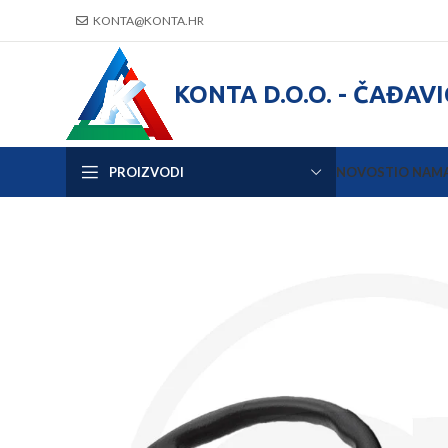
KONTA@KONTA.HR
KONTA D.O.O. - ČAĐAV
PROIZVODI
NOVOSTI
O NAM