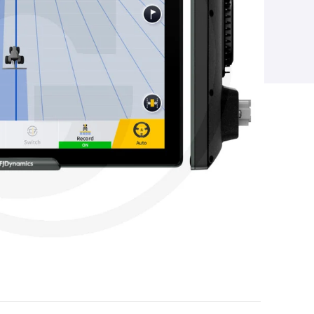
do 24 sekcije)
mora, veća učinkovitost
te
nentama od FJDynamics
rza montaža.
st.
DODAJ U KOŠARICU