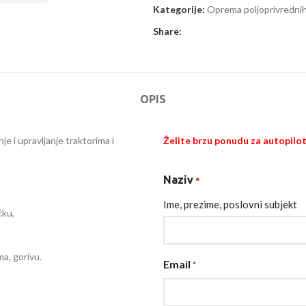
Kategorije:
Oprema poljoprivrednih
Share:
OPIS
 i upravljanje traktorima i
Želite brzu ponudu za autopilo
Naziv
*
Ime, prezime, poslovni subjekt
čku,
a, gorivu.
Email
*