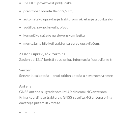
ISOBUS povezivost priključaka,
preciznost obrade tla od 2,5 cm,
automatsko upravljanje traktorom i okretanje u obliku slov
vodilice: ravno, krivulja, pivot,
korisničko sučelje na slovenskom jeziku,
montaža na bilo koji traktor sa servo upravljačem.
Zaslon i upravljački terminal
Zaslon od 12.1″ koristi se za prikaz informacija i upravljanje
Senzor
Senzor kuta kotača – prati otklon kotača u stvarnom vremen
Antena
GNSS antena s ugrađenom IMU jedinicom i 4G antenom
Prima koordinate traktora s GNSS satelita. 4G antena prima 
davatelja putem 4G mreže.