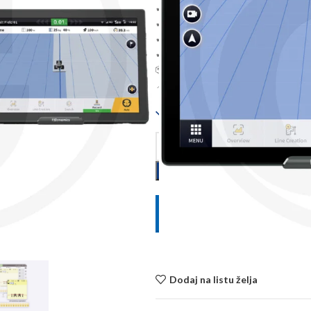
✔ ISOBUS UT preko cijelog ekrana (
✔ Automatsko upravljanje – manje u
✔ Cornering mode za precizne okre
✔ Potpuna kompatibilnost s kompo
📦 Sve u kompletu – jednostavna i b
📍 RTK signal – maksimalna precizno
Dostupno
POŠALJITE UPIT
Dodaj na listu želja