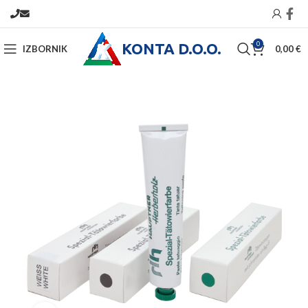
KONTA D.O.O.
0
IZBORNIK
0,00
€