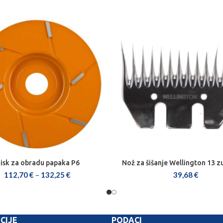
isk za obradu papaka P6
Nož za šišanje Wellington 13 
ODABERI OPCIJE
DODAJ U KOŠARICU
112,70
€
–
132,25
€
39,68
€
CIJE
PODACI