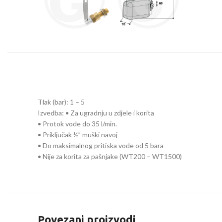
Tlak (bar): 1 – 5
Izvedba: • Za ugradnju u zdjele i korita
• Protok vode do 35 l/min.
• Priključak ½” muški navoj
• Do maksimalnog pritiska vode od 5 bara
• Nije za korita za pašnjake (WT200 – WT1500)
Povezani proizvodi