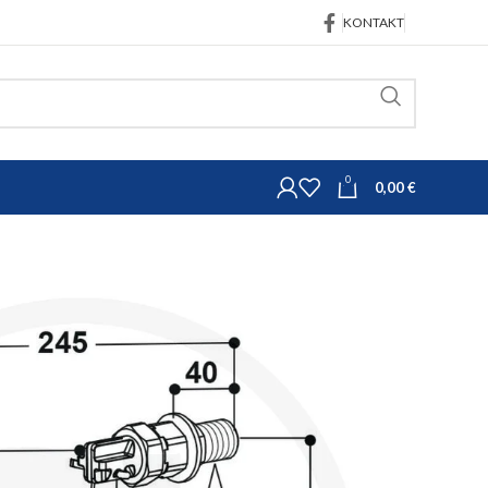
KONTAKT
0
0,00
€
Oprema za govedarstvo
Pojilice, dude, hranilice
1/2″
kom Suevia model 820