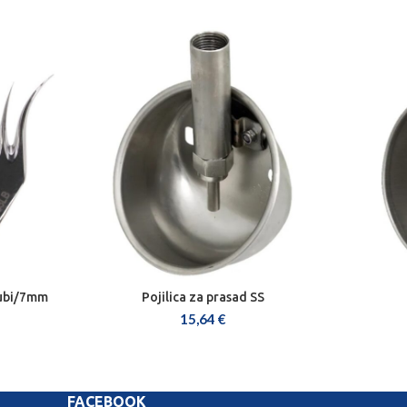
zubi/7mm
Pojilica za prasad SS
DODAJ U KOŠARICU
15,64
€
FACEBOOK