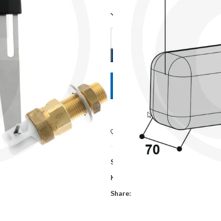
Dostupno
POŠALJITE UPIT
Dodaj na listu želja
SKU:
131.0820
Kategorije:
Oprema za govedarstv
Share: