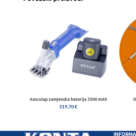
Aesculap zamjenska baterija 3500 mAh
D
DODAJ U KOŠARICU
319,70
€
INFORMA