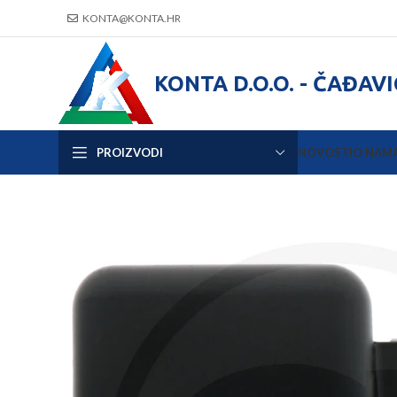
KONTA@KONTA.HR
KONTA D.O.O. - ČAĐAV
PROIZVODI
NOVOSTI
O NAM