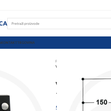
ICA
A
KONTAKT
TRGOVINA
Početna
Poljoprivredna oprema
Ventil s plovkom Suevia model 820 
Ventil s plov
1/2″
52,90
€