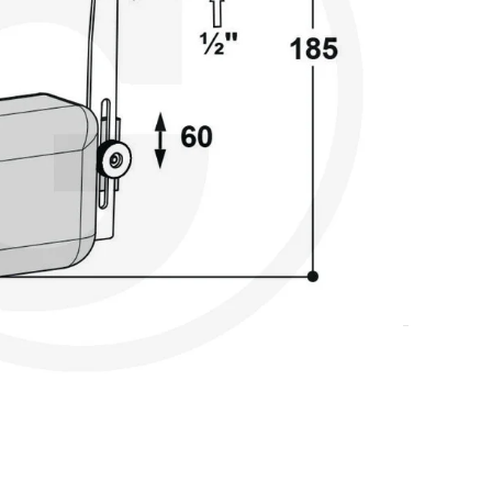
DODAJ U KOŠARICU
o
,
Pojilice, dude, hranilice
,
Poljoprivredna oprema