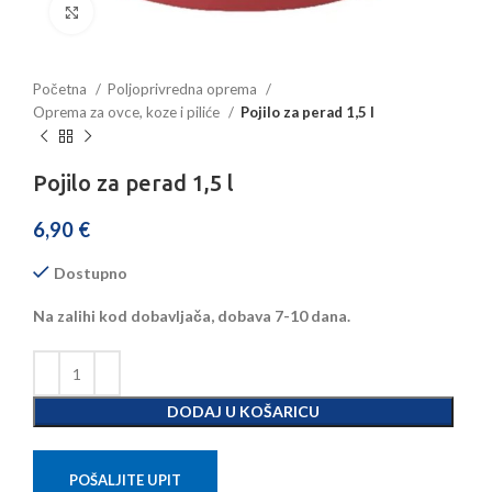
Povećajte sliku
Početna
Poljoprivredna oprema
Oprema za ovce, koze i piliće
Pojilo za perad 1,5 l
Pojilo za perad 1,5 l
6,90
€
Dostupno
Na zalihi kod dobavljača, dobava 7-10 dana.
DODAJ U KOŠARICU
POŠALJITE UPIT