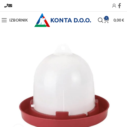
KONTA D.O.O.
0
IZBORNIK
0,00
€