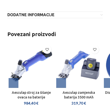
DODATNE INFORMACIJE
Povezani proizvodi
Aesculap stroj za šišanje
Aesculap zamjenska
Dis
ovaca na baterije
baterija 3500 mAh
984,40
€
319,70
€