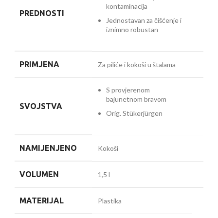
kontaminacija
PREDNOSTI
Jednostavan za čišćenje i
iznimno robustan
PRIMJENA
Za piliće i kokoši u štalama
S provjerenom
bajunetnom bravom
SVOJSTVA
Orig. Stükerjürgen
NAMIJENJENO
Kokoši
VOLUMEN
1,5 l
MATERIJAL
Plastika