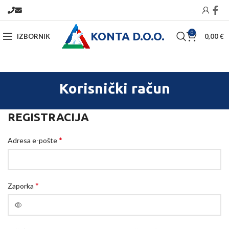
KONTA D.O.O.
0
IZBORNIK
0,00
€
Korisnički račun
REGISTRACIJA
*
Adresa e-pošte
*
Zaporka