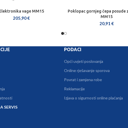
Elektronika vage MM15
Poklopac gornjeg čepa posude 
DODAJ U KOŠARICU
DODAJ U KOŠARICU
MM15
205,90
€
20,91
€
CIJE
PODACI
Opći uvjeti poslovanja
Online rješavanje sporova
Povrat i zamjena robe
nja
Reklamacije
vatnosti
Izjava o sigurnosti online plaćanja
A SERVIS