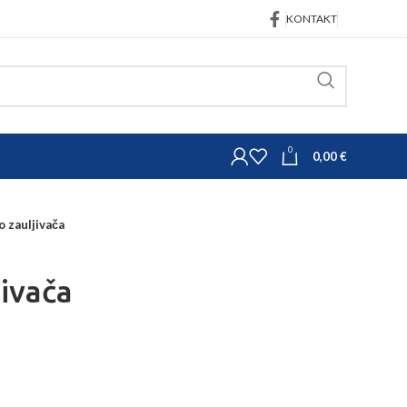
KONTAKT
0
0,00
€
o zauljivača
jivača