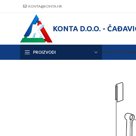
KONTA@KONTA.HR
KONTA D.O.O. - ČAĐAV
PROIZVODI
NOVOSTI
O NAM