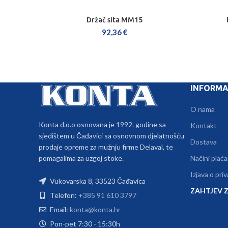
Držač sita MM15
DODAJ U KOŠARICU
92,36
€
INFORMA
O nama
Konta d.o.o osnovana je 1992. godine sa
Kontakt
sjedištem u Čađavici sa osnovnom djelatnošću
Dostava
prodaje opreme za mužnju firme Delaval, te
pomagalima za uzgoj stoke.
Načini plaća
Izjava o pri
Vukovarska 8, 33523 Čađavica
ZAHTJEV Z
Telefon:
+385 91 610 3797
Email:
konta@konta.hr
Pon-pet 7:30 - 15:30h