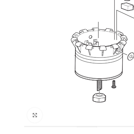
Povećajte sliku