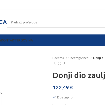
ICA
A
KONTAKT
TRGOVINA
Početna
Uncategorized
Donji di
Donji dio zaul
122,49
€
Dostupno