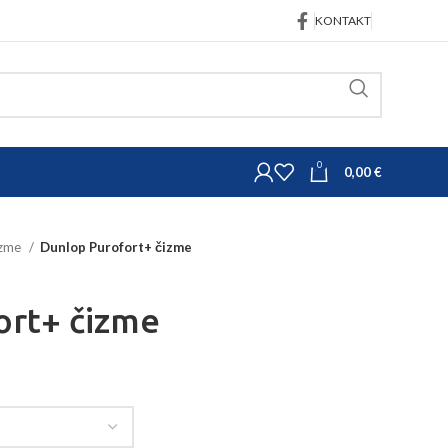
KONTAKT
0
0,00
€
izme
Dunlop Purofort+ čizme
ort+ čizme