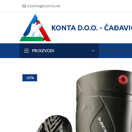
KONTA@KONTA.HR
KONTA D.O.O. - ČAĐAV
PROIZVODI
NOVOSTI
O NAM
-22%