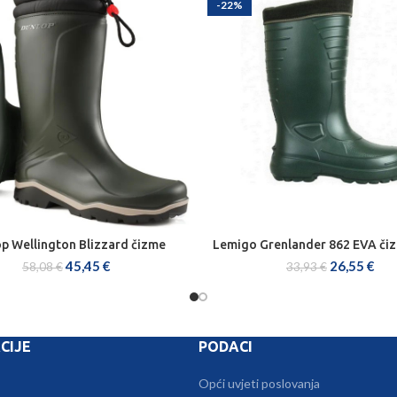
-22%
p Wellington Blizzard čizme
Lemigo Grenlander 862 EVA či
ODABERI OPCIJE
ODABERI OPCIJE
45,45
€
26,55
€
58,08
€
33,93
€
CIJE
PODACI
Opći uvjeti poslovanja