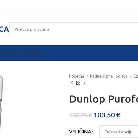
ICA
A
KONTAKT
TRGOVINA
Početna
Radne čizme i odjeća
Č
Dunlop Purof
103,50
€
132,25
€
VELIČINA