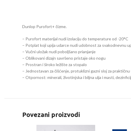
Dunlop Purofort+ čizme.
– Purofort materijal nudi izolaciju do temperature od -20°C
– Potplat koji upija udarce nudi udobnost za svakodnevnu 
– Vučni uložak nudi poboljšano prianjanje
– Oblikovani dizajn savršeno pristaje oko nogu
– Prostran i široko ležište za stopalo
– Jednostavan za čišćenje, protuklizni gazni sloj za praktičnu
– Otpornost: minerali, životinjska i biljna ulja i masti, dezinfic
Povezani proizvodi