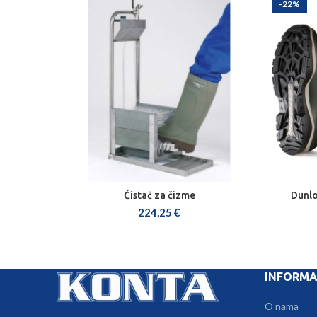
-22%
Čistač za čizme
Dunlo
DODAJ U KOŠARICU
224,25
€
INFORMA
O nama