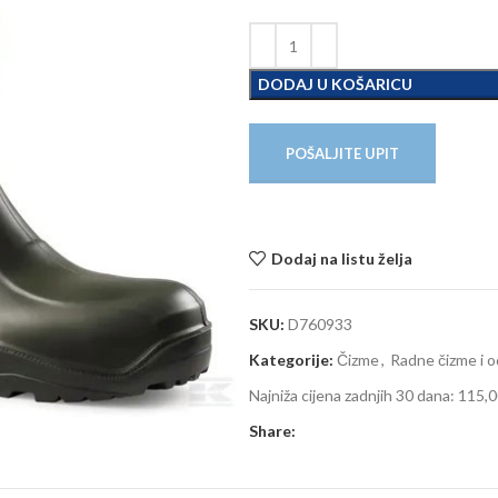
DODAJ U KOŠARICU
POŠALJITE UPIT
Dodaj na listu želja
SKU:
D760933
Kategorije:
Čizme
,
Radne čizme i o
Najniža cijena zadnjih 30 dana:
115,0
Share: