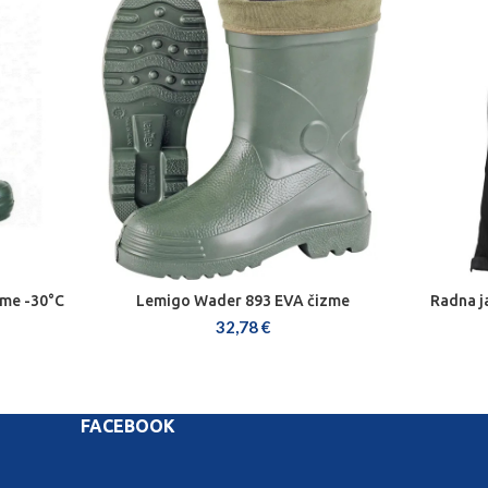
zme -30°C
Lemigo Wader 893 EVA čizme
Radna j
ODABERI OPCIJE
32,78
€
FACEBOOK