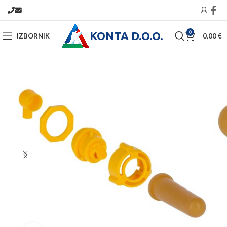
KONTA D.O.O.
0
IZBORNIK
0,00
€