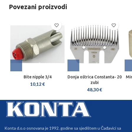
Povezani proizvodi
Bite nipple 3/4
Donja oštrica Constanta- 20
Min
zubi
10,12
€
48,30
€
Konta d.o.o osnovana je 1992. godine sa sjedištem u Čađavici sa