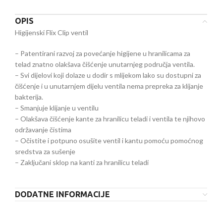
OPIS
Higijenski Flix Clip ventil
– Patentirani razvoj za povećanje higijene u hranilicama za
telad znatno olakšava čišćenje unutarnjeg područja ventila.
– Svi dijelovi koji dolaze u dodir s mlijekom lako su dostupni za
čišćenje i u unutarnjem dijelu ventila nema prepreka za klijanje
bakterija.
– Smanjuje klijanje u ventilu
– Olakšava čišćenje kante za hranilicu teladi i ventila te njihovo
održavanje čistima
– Očistite i potpuno osušite ventil i kantu pomoću pomoćnog
sredstva za sušenje
– Zaključani sklop na kanti za hranilicu teladi
DODATNE INFORMACIJE