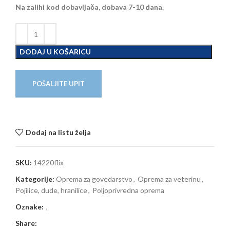
Na zalihi kod dobavljača, dobava 7-10 dana.
DODAJ U KOŠARICU
POŠALJITE UPIT
Dodaj na listu želja
SKU:
14220flix
Kategorije:
Oprema za govedarstvo
,
Oprema za veterinu
,
Pojilice, dude, hranilice
,
Poljoprivredna oprema
Oznake:
,
Share: