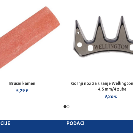
Brusni kamen
Gornji nož za šišanje Wellingto
DODAJ U KOŠARICU
DODAJ U KOŠARICU
– 4,5 mm/4 zuba
5,29
€
9,26
€
CIJE
PODACI