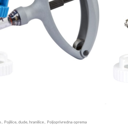
7-10 dana.
o
,
Pojilice, dude, hranilice
,
Poljoprivredna oprema