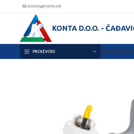
KONTA@KONTA.HR
KONTA D.O.O. - ČAĐAV
PROIZVODI
NOVOSTI
O NAM