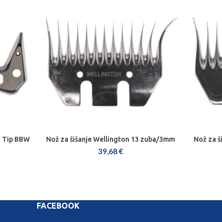
n Tip BBW
Nož za šišanje Wellington 13 zuba/3mm
Nož za š
DODAJ U KOŠARICU
39,68
€
FACEBOOK