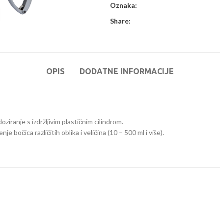
Oznaka:
Share:
OPIS
DODATNE INFORMACIJE
ranje s izdržljivim plastičnim cilindrom.
e bočica različitih oblika i veličina (10 – 500 ml i više).