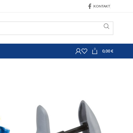
KONTAKT
0
0,00
€
Oprema za govedarstvo
Pojilice, dude, hranilice
nih adaptera za bočice
IC sa setom
adaptera za bočice