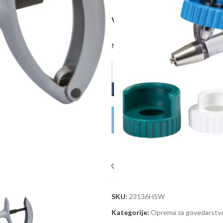
VOLUMEN
Na zalihi kod dobavljača, dobava 
DODAJ U KOŠARICU
POŠALJITE UPIT
Dodaj na listu želja
SKU:
23136HSW
Kategorije:
Oprema za govedarstv