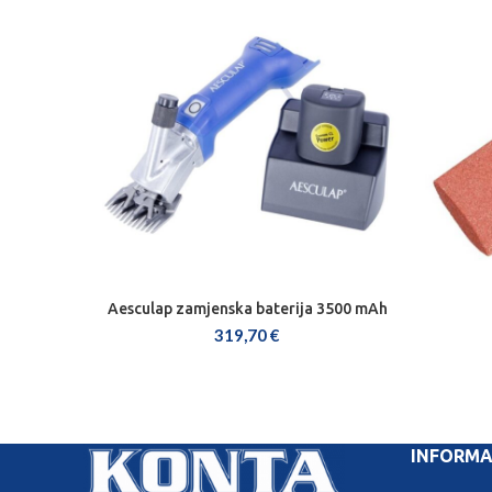
Aesculap zamjenska baterija 3500 mAh
DODAJ U KOŠARICU
319,70
€
INFORMA