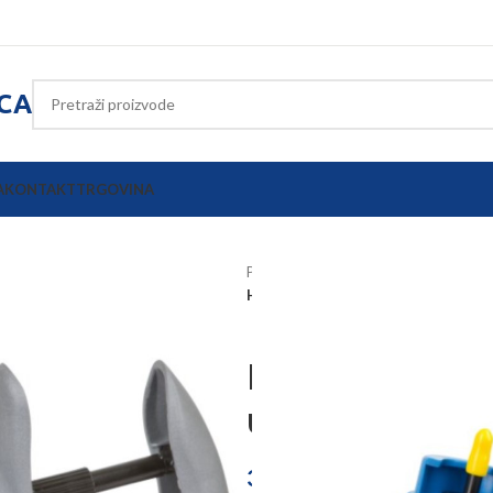
ICA
A
KONTAKT
TRGOVINA
Početna
Poljoprivredna oprema
HSW ECO-MATIC sa setom univerzal
HSW ECO-MAT
univerzalnih 
36,57
€
–
44,28
€