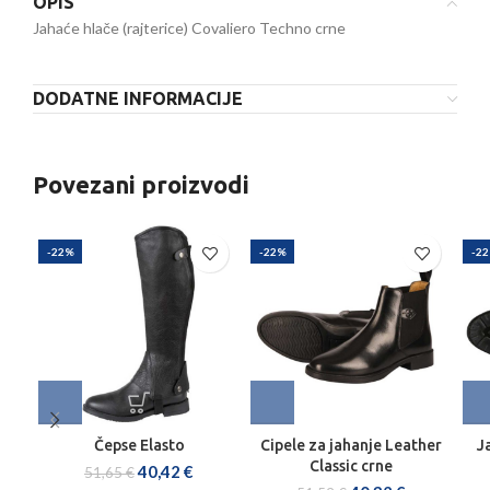
OPIS
Jahaće hlače (rajterice) Covaliero Techno crne
DODATNE INFORMACIJE
Povezani proizvodi
-22%
-22%
-2
Čepse Elasto
Cipele za jahanje Leather
J
Classic crne
40,42
€
51,65
€