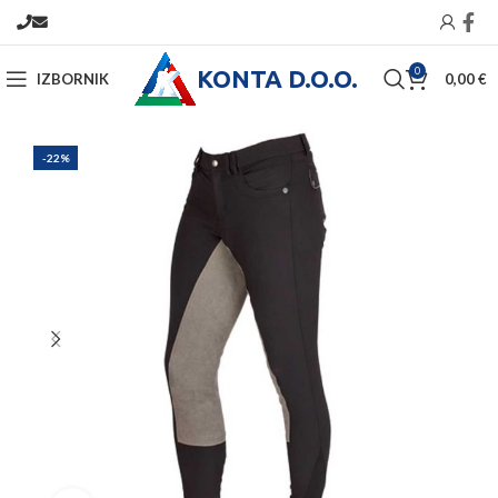
KONTA D.O.O.
0
IZBORNIK
0,00
€
-22%