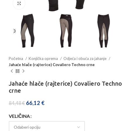
Povećajte sliku
Početna
Konjička oprema
Odjeća i obuća za jahanje
Jahaće hlače (rajterice) Covaliero Techno crne
Jahaće hlače (rajterice) Covaliero Techno
crne
66,12
€
84,48
€
VELIČINA