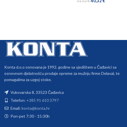
40,32
€
51,52
€
Konta d.o.o osnovana je 1992. godine sa sjedištem u Čađavici sa
osnovnom djelatnošću prodaje opreme za mužnju firme Delaval, te
pomagalima za uzgoj stoke.
Vukovarska 8, 33523 Čađavica
Telefon:
+385 91 610 3797
Email:
konta@konta.hr
Pon-pet 7:30 - 15:30h