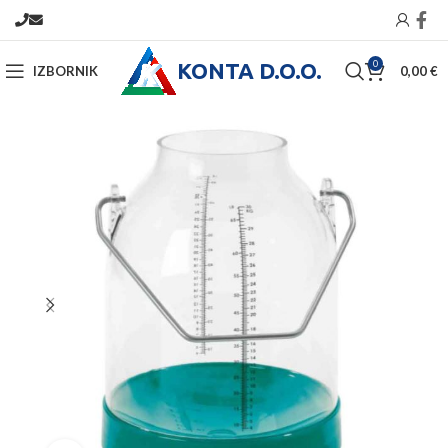
KONTA D.O.O.
0
IZBORNIK
0,00
€