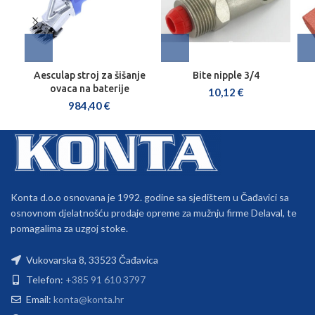
Aesculap stroj za šišanje
Bite nipple 3/4
ovaca na baterije
10,12
€
984,40
€
Konta d.o.o osnovana je 1992. godine sa sjedištem u Čađavici sa
osnovnom djelatnošću prodaje opreme za mužnju firme Delaval, te
pomagalima za uzgoj stoke.
Vukovarska 8, 33523 Čađavica
Telefon:
+385 91 610 3797
Email:
konta@konta.hr