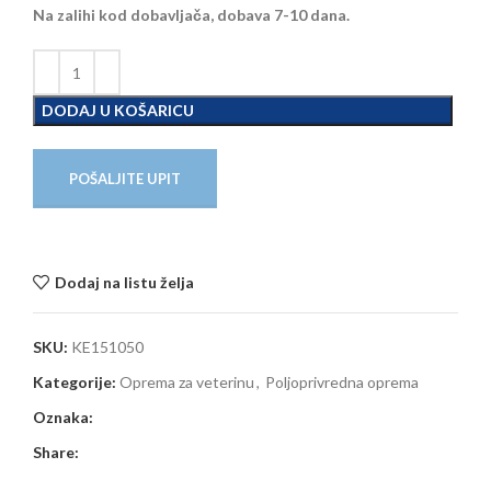
Na zalihi kod dobavljača, dobava 7-10 dana.
DODAJ U KOŠARICU
POŠALJITE UPIT
Dodaj na listu želja
SKU:
KE151050
Kategorije:
Oprema za veterinu
,
Poljoprivredna oprema
Oznaka:
Share: