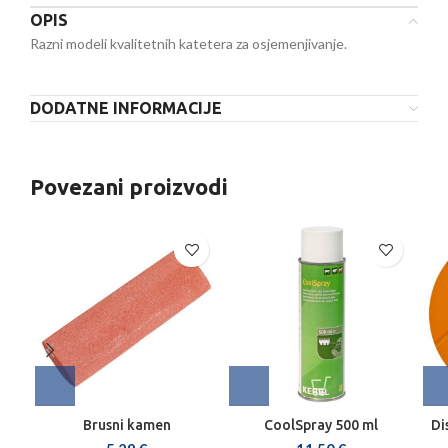
OPIS
Razni modeli kvalitetnih katetera za osjemenjivanje.
DODATNE INFORMACIJE
Povezani proizvodi
Brusni kamen
CoolSpray 500 ml
Di