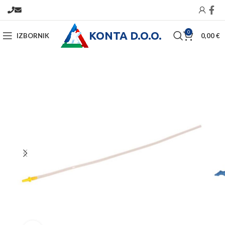
KONTA D.O.O.
0
IZBORNIK
0,00
€