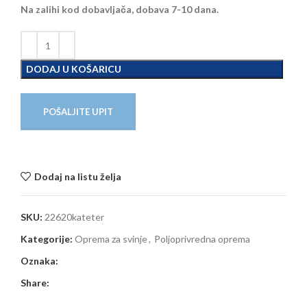
Na zalihi kod dobavljača, dobava 7-10 dana.
DODAJ U KOŠARICU
POŠALJITE UPIT
Dodaj na listu želja
SKU:
22620kateter
Kategorije:
Oprema za svinje
,
Poljoprivredna oprema
Oznaka:
Share: