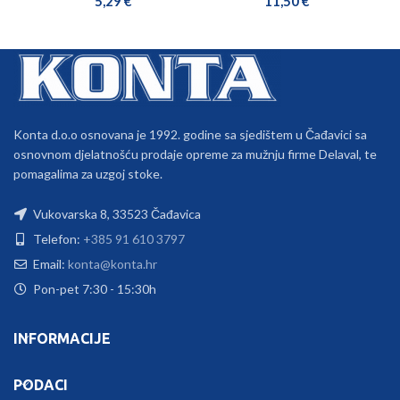
5,29
€
11,50
€
Konta d.o.o osnovana je 1992. godine sa sjedištem u Čađavici sa
osnovnom djelatnošću prodaje opreme za mužnju firme Delaval, te
pomagalima za uzgoj stoke.
Vukovarska 8, 33523 Čađavica
Telefon:
+385 91 610 3797
Email:
konta@konta.hr
Pon-pet 7:30 - 15:30h
INFORMACIJE
PODACI