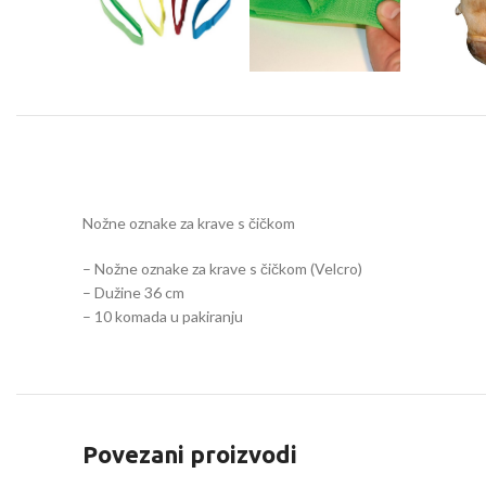
Nožne oznake za krave s čičkom
– Nožne oznake za krave s čičkom (Velcro)
– Dužine 36 cm
– 10 komada u pakiranju
Povezani proizvodi