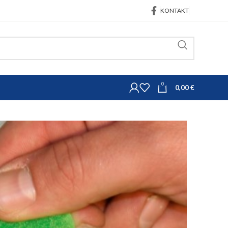
KONTAKT
0
0,00
€
Oprema za veterinu
 komada
za krave s čičkom 10