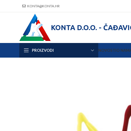
KONTA@KONTA.HR
KONTA D.O.O. - ČAĐAV
PROIZVODI
NOVOSTI
O NAM