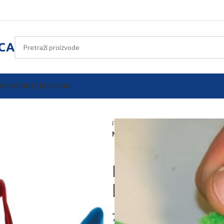
ICA
A
KONTAKT
TRGOVINA
Početna
Poljoprivredna oprema
Nožne oznake za krave s čičkom 10
Nožne oznake 
komada
7,48
€