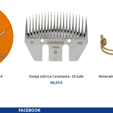
P6
Donja oštrica Constanta- 20 zubi
Mineraln
DODAJ U KOŠARICU
48,30
€
FACEBOOK