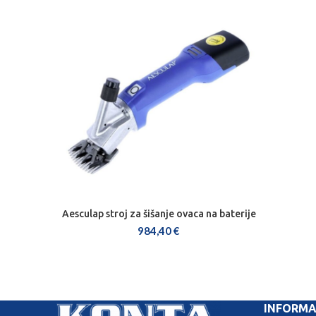
Aesculap stroj za šišanje ovaca na baterije
DODAJ U KOŠARICU
984,40
€
INFORMA