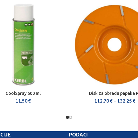
CoolSpray 500 ml
Disk za obradu papaka 
DODAJ U KOŠARICU
ODABERI OPCIJE
11,50
€
112,70
€
–
132,25
€
CIJE
PODACI