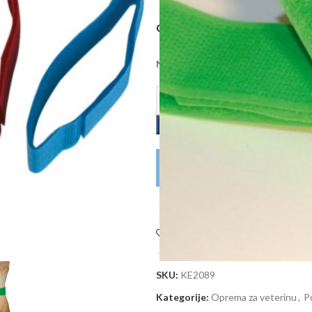
COLOR
Na zalihi kod dobavljača, dobava 
DODAJ U KOŠARICU
POŠALJITE UPIT
Dodaj na listu želja
SKU:
KE2089
Kategorije:
Oprema za veterinu
,
P