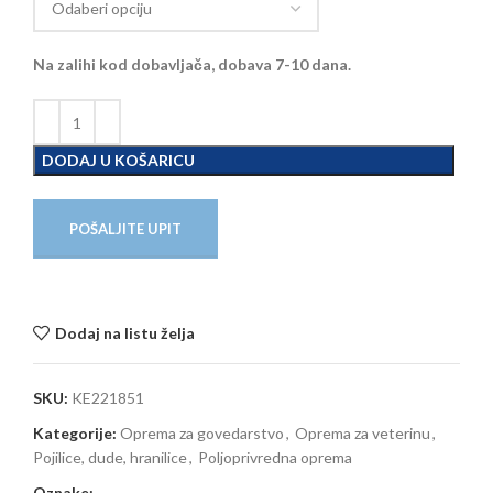
Na zalihi kod dobavljača, dobava 7-10 dana.
DODAJ U KOŠARICU
POŠALJITE UPIT
Dodaj na listu želja
SKU:
KE221851
Kategorije:
Oprema za govedarstvo
,
Oprema za veterinu
,
Pojilice, dude, hranilice
,
Poljoprivredna oprema
Oznake:
,