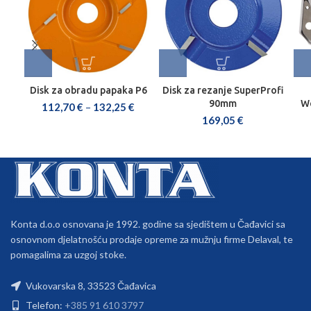
Disk za obradu papaka P6
Disk za rezanje SuperProfi
90mm
We
112,70
€
–
132,25
€
169,05
€
Konta d.o.o osnovana je 1992. godine sa sjedištem u Čađavici sa
osnovnom djelatnošću prodaje opreme za mužnju firme Delaval, te
pomagalima za uzgoj stoke.
Vukovarska 8, 33523 Čađavica
Telefon:
+385 91 610 3797