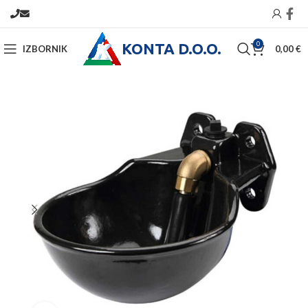
KONTA D.O.O.
0
IZBORNIK
0,00
€