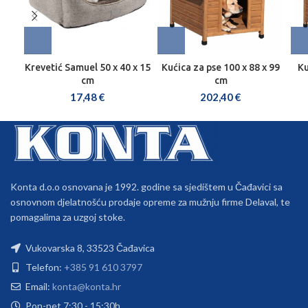
Krevetić Samuel 50 x 40 x 15
Kućica za pse 100 x 88 x 99
Ku
cm
cm
17,48
€
202,40
€
Konta d.o.o osnovana je 1992. godine sa sjedištem u Čađavici sa
osnovnom djelatnošću prodaje opreme za mužnju firme Delaval, te
pomagalima za uzgoj stoke.
Vukovarska 8, 33523 Čađavica
Telefon:
+385 91 610 3797
Email:
konta@konta.hr
Pon-pet 7:30 - 15:30h