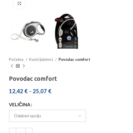
Povećajte sliku
Početna
Kućni ljubimci
Povodac comfort
Povodac comfort
12,42
€
–
25,07
€
VELIČINA