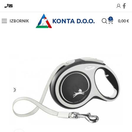
KONTA D.O.O.
0
IZBORNIK
0,00
€