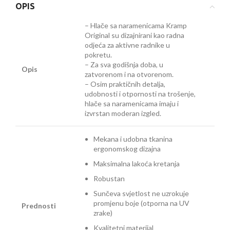
OPIS
– Hlače sa naramenicama Kramp
Original su dizajnirani kao radna
odjeća za aktivne radnike u
pokretu.
– Za sva godišnja doba, u
Opis
zatvorenom i na otvorenom.
– Osim praktičnih detalja,
udobnosti i otpornosti na trošenje,
hlače sa naramenicama imaju i
izvrstan moderan izgled.
Mekana i udobna tkanina
ergonomskog dizajna
Maksimalna lakoća kretanja
Robustan
Sunčeva svjetlost ne uzrokuje
promjenu boje (otporna na UV
Prednosti
zrake)
Kvalitetni materijal