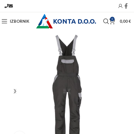
KONTA D.O.O.
0
IZBORNIK
0,00
€