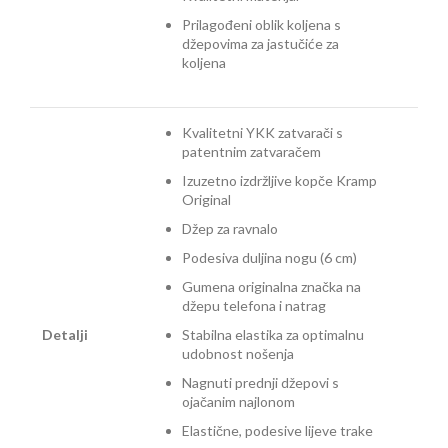
Prilagođeni oblik koljena s
džepovima za jastučiće za
koljena
Kvalitetni YKK zatvarači s
patentnim zatvaračem
Izuzetno izdržljive kopče Kramp
Original
Džep za ravnalo
Podesiva duljina nogu (6 cm)
Gumena originalna značka na
džepu telefona i natrag
Detalji
Stabilna elastika za optimalnu
udobnost nošenja
Nagnuti prednji džepovi s
ojačanim najlonom
Elastične, podesive lijeve trake