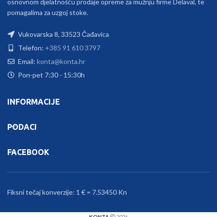
osnovnom djelatnošću prodaje opreme za mužnju firme Delaval, te
pomagalima za uzgoj stoke.
Vukovarska 8, 33523 Čađavica
Telefon:
+385 91 610 3797
Email:
konta@konta.hr
Pon-pet 7:30 - 15:30h
INFORMACIJE
PODACI
FACEBOOK
Fiksni tečaj konverzije: 1 € = 7.53450 Kn
KONTA
2026