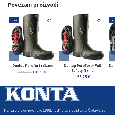
Povezani proizvodi
-22%
-2
Dunlop Purofort+ čizme
Dunlop Purofort+ Full
Dun
Safety čizme
103,50
€
132,25
€
155,25
€
Konta d.o.o osnovana je 1992. godine sa sjedištem u Čađavici sa