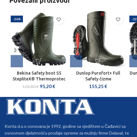
Povezani proizvodi
-26%
-2
Bekina Safety boot S5
Dunlop Purofort+ Full
Dun
StepliteX® Thermoprotec
Safety čizme
95,20
€
155,25
€
128,80
€
Konta d.o.o osnovana je 1992. godine sa sjedištem u Čađavici sa
osnovnom djelatnošću prodaje opreme za mužnju firme Delaval, te