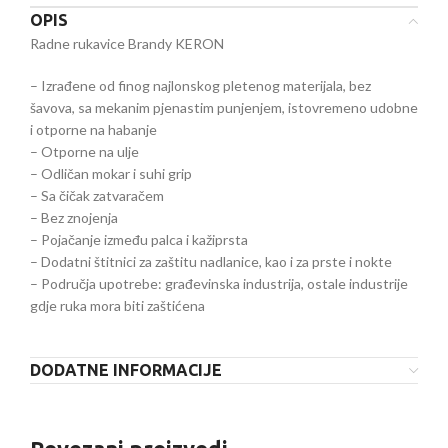
OPIS
Radne rukavice Brandy KERON
– Izrađene od finog najlonskog pletenog materijala, bez
šavova, sa mekanim pjenastim punjenjem, istovremeno udobne
i otporne na habanje
– Otporne na ulje
– Odličan mokar i suhi grip
– Sa čičak zatvaračem
– Bez znojenja
– Pojačanje između palca i kažiprsta
– Dodatni štitnici za zaštitu nadlanice, kao i za prste i nokte
– Područja upotrebe: građevinska industrija, ostale industrije
gdje ruka mora biti zaštićena
DODATNE INFORMACIJE