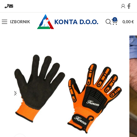
KONTA D.O.O.
0
IZBORNIK
0,00
€