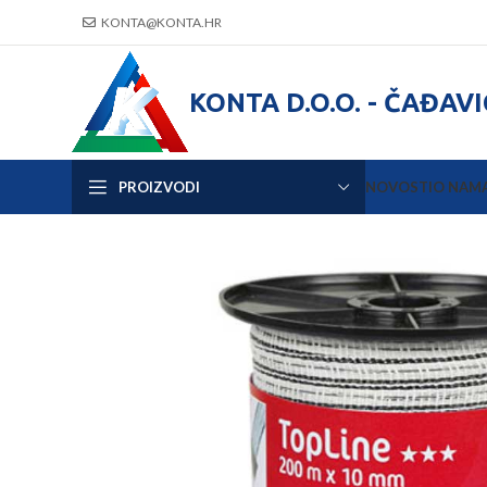
KONTA@KONTA.HR
KONTA D.O.O. - ČAĐAV
PROIZVODI
NOVOSTI
O NAM