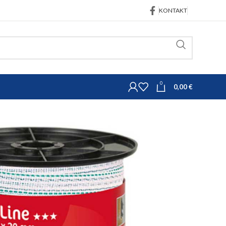
KONTAKT
0
0,00
€
Traka TopLine 10 mm bijelo-crna
 10 mm bijelo-crna