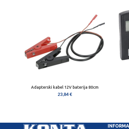
Adapterski kabel 12V baterija 80cm
DODAJ U KOŠARICU
23,84
€
INFORMA