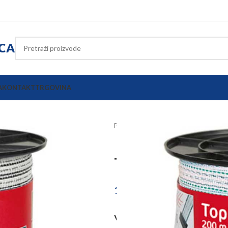
ICA
A
KONTAKT
TRGOVINA
Početna
Električni pastiri
Vodiči
Traka TopLine
19,61
€
–
47,21
€
VELIČINA