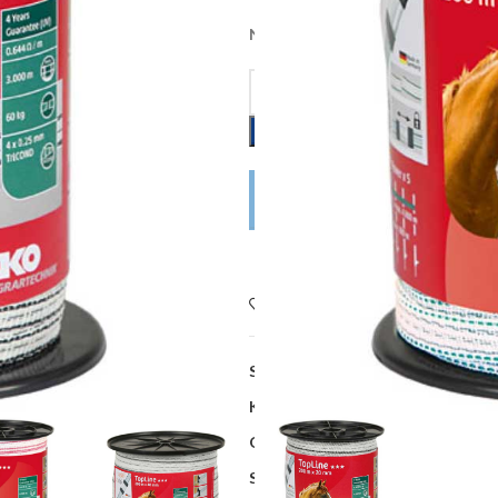
Na zalihi kod dobavljača, dobava 
DODAJ U KOŠARICU
POŠALJITE UPIT
Dodaj na listu želja
SKU:
KE449590
Kategorije:
Električni pastiri
,
Vodič
Oznaka:
Share: