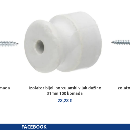
omada
Izolator bijeli porculanski vijak dužine
Izolat
DODAJ U KOŠARICU
31mm 100 komada
23,23
€
FACEBOOK