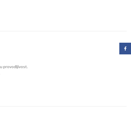
Face
u provodljivost.
.