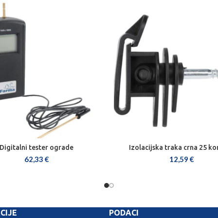
Digitalni tester ograde
Izolacijska traka crna 25 k
DODAJ U KOŠARICU
DODAJ U KOŠARICU
62,33
€
12,59
€
CIJE
PODACI