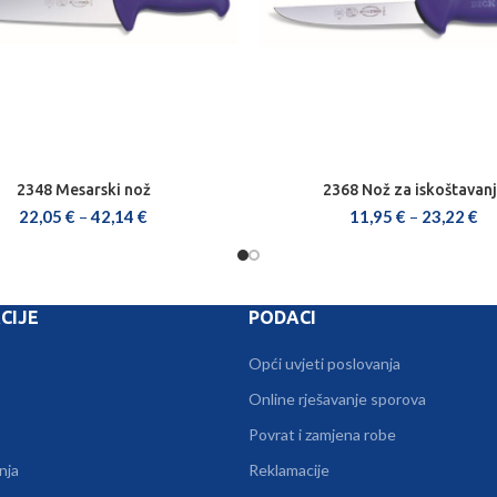
2348 Mesarski nož
2368 Nož za iskoštavan
ODABERI OPCIJE
ODABERI OPCIJE
22,05
€
–
42,14
€
11,95
€
–
23,22
€
CIJE
PODACI
Opći uvjeti poslovanja
Online rješavanje sporova
Povrat i zamjena robe
nja
Reklamacije