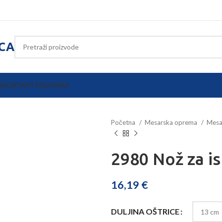
ICA
A
KONTAKT
TRGOVINA
Početna
Mesarska oprema
Mesa
2980 Nož za is
16,19
€
DULJINA OŠTRICE