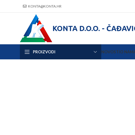
KONTA@KONTA.HR
KONTA D.O.O. - ČAĐAV
PROIZVODI
NOVOSTI
O NAM