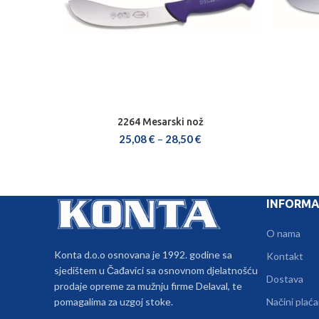
2264 Mesarski nož
ODABERI OPCIJE
25,08
€
–
28,50
€
INFORMA
O nama
Konta d.o.o osnovana je 1992. godine sa
Kontakt
sjedištem u Čađavici sa osnovnom djelatnošću
Dostava
prodaje opreme za mužnju firme Delaval, te
pomagalima za uzgoj stoke.
Načini plaća