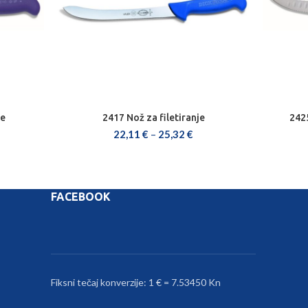
je
2417 Nož za filetiranje
242
ODABERI OPCIJE
22,11
€
–
25,32
€
FACEBOOK
Fiksni tečaj konverzije: 1 € = 7.53450 Kn