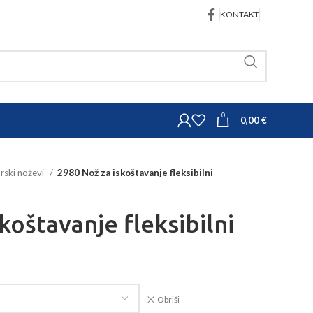
KONTAKT
0
0,00
€
rski noževi
2980 Nož za iskoštavanje fleksibilni
koštavanje fleksibilni
Obriši