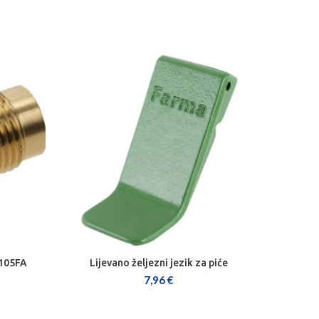
 105FA
Lijevano željezni jezik za piće
DODAJ U KOŠARICU
7,96
€