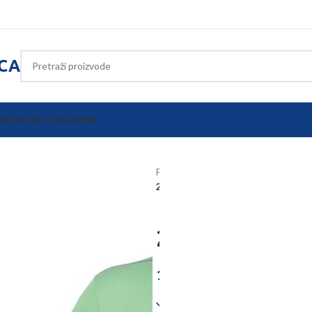
ICA
A
KONTAKT
TRGOVINA
Početna
Muzna i stajska oprema
2u1 Zaštitni rukav Softshell 54cm
2u1 Zaštitni r
14,96
€
Dostupno