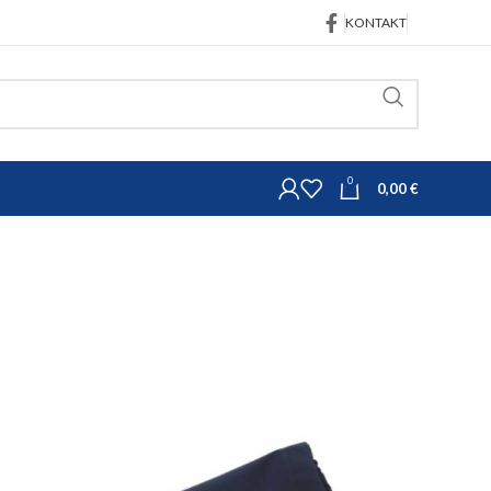
KONTAKT
0
0,00
€
Ostali potrošni materijal
ukav Softshell 54cm