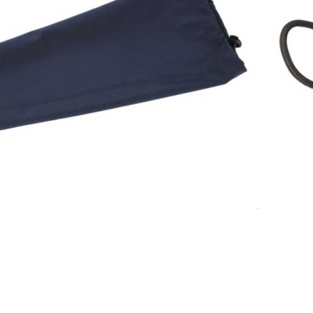
7-10 dana.
DODAJ U KOŠARICU
,
Ostali potrošni materijal