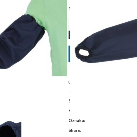
Na zalihi kod dobavljača, dobava 
POŠALJITE UPIT
Dodaj na listu želja
SKU:
15388
Kategorije:
Muzna i stajska oprema
Oznaka:
Share: