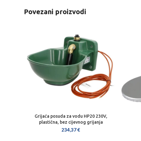
Povezani proizvodi
Grijaća posuda za vodu HP20 230V,
DODAJ U KOŠARICU
plastična, bez cijevnog grijanja
234,37
€