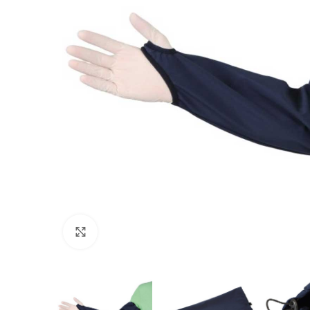
Povećajte sliku