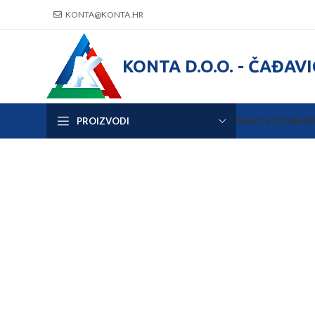
KONTA@KONTA.HR
KONTA D.O.O. - ČAĐAV
PROIZVODI
NOVOSTI
O NAM