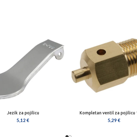
Jezik za pojilicu
Kompletan ventil za pojilicu
DODAJ U KOŠARICU
DODAJ U KOŠARICU
5,12
€
5,29
€