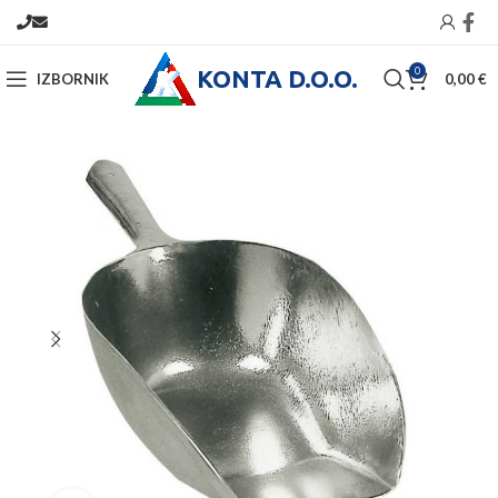
KONTA D.O.O.
0
IZBORNIK
0,00
€