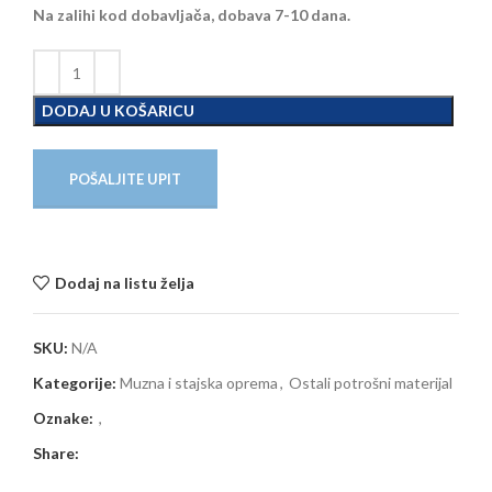
Na zalihi kod dobavljača, dobava 7-10 dana.
DODAJ U KOŠARICU
POŠALJITE UPIT
Dodaj na listu želja
SKU:
N/A
Kategorije:
Muzna i stajska oprema
,
Ostali potrošni materijal
Oznake:
,
Share: