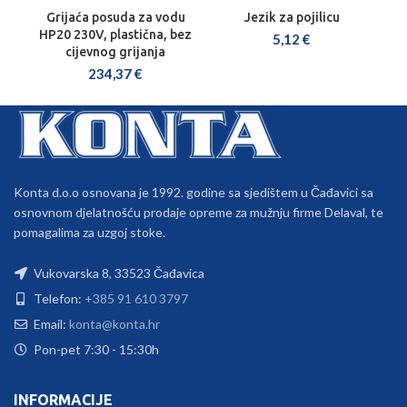
Grijaća posuda za vodu
Jezik za pojilicu
HP20 230V, plastična, bez
5,12
€
cijevnog grijanja
234,37
€
Konta d.o.o osnovana je 1992. godine sa sjedištem u Čađavici sa
osnovnom djelatnošću prodaje opreme za mužnju firme Delaval, te
pomagalima za uzgoj stoke.
Vukovarska 8, 33523 Čađavica
Telefon:
+385 91 610 3797
Email:
konta@konta.hr
Pon-pet 7:30 - 15:30h
INFORMACIJE