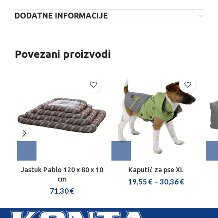
DODATNE INFORMACIJE
Povezani proizvodi
Jastuk Pablo 120 x 80 x 10
Kaputić za pse XL
cm
19,55
€
–
30,36
€
71,30
€