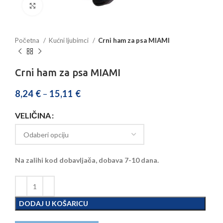
Povećajte sliku
Početna
Kućni ljubimci
Crni ham za psa MIAMI
Crni ham za psa MIAMI
8,24
€
–
15,11
€
VELIČINA
Na zalihi kod dobavljača, dobava 7-10 dana.
DODAJ U KOŠARICU