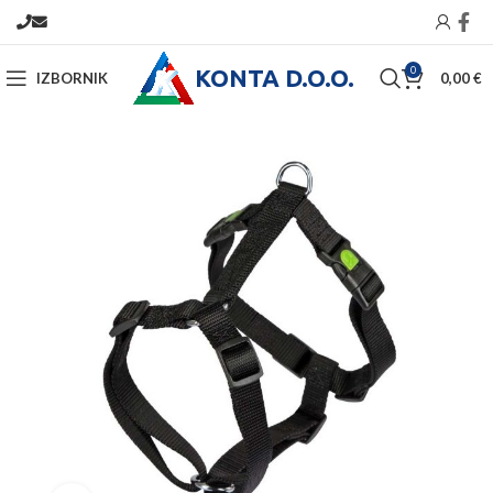
KONTA D.O.O.
0
IZBORNIK
0,00
€