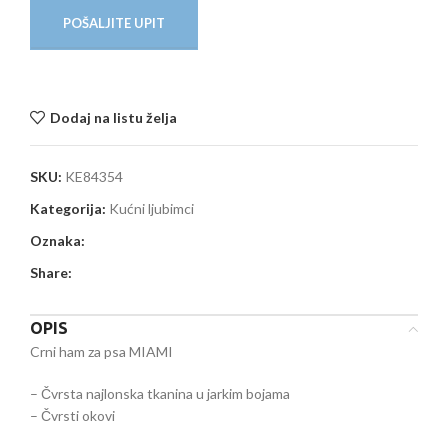
POŠALJITE UPIT
Dodaj na listu želja
SKU:
KE84354
Kategorija:
Kućni ljubimci
Oznaka:
Share:
OPIS
Crni ham za psa MIAMI
– Čvrsta najlonska tkanina u jarkim bojama
– Čvrsti okovi