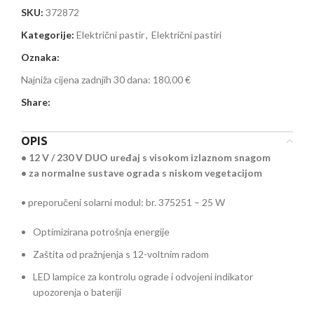
SKU:
372872
Kategorije:
Električni pastir
,
Električni pastiri
Oznaka:
Najniža cijena zadnjih 30 dana:
180,00 €
Share:
OPIS
• 12 V / 230 V DUO uređaj s visokom izlaznom snagom
• za normalne sustave ograda s niskom vegetacijom
• preporučeni solarni modul: br. 375251 – 25 W
Optimizirana potrošnja energije
Zaštita od pražnjenja s 12-voltnim radom
LED lampice za kontrolu ograde i odvojeni indikator
upozorenja o bateriji