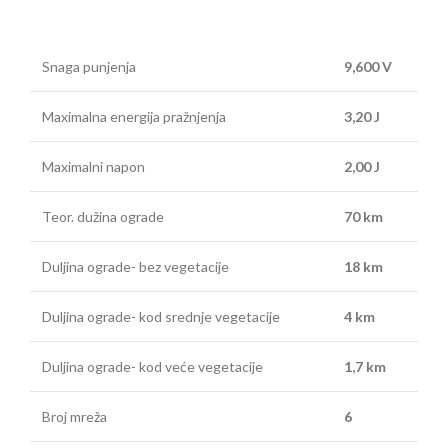
Snaga punjenja
9,600 V
Maximalna energija pražnjenja
3,20 J
Maximalni napon
2,00 J
Teor. dužina ograde
70 km
Duljina ograde- bez vegetacije
18 km
Duljina ograde- kod srednje vegetacije
4 km
Duljina ograde- kod veće vegetacije
1,7 km
Broj mreža
6