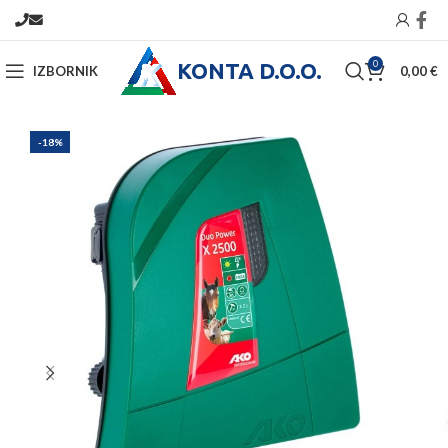
KONTA D.O.O.
0
IZBORNIK
0,00
€
-18%