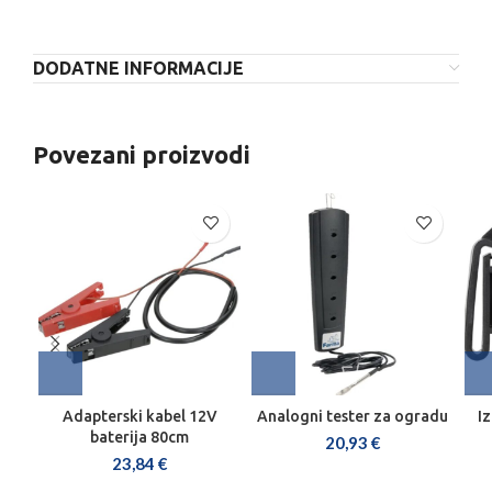
DODATNE INFORMACIJE
Povezani proizvodi
Adapterski kabel 12V
Analogni tester za ogradu
Iz
baterija 80cm
20,93
€
23,84
€