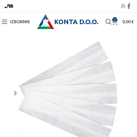
KONTA D.O.O.
0
IZBORNIK
0,00
€