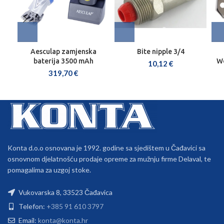
Aesculap zamjenska
Bite nipple 3/4
baterija 3500 mAh
We
10,12
€
319,70
€
Konta d.o.o osnovana je 1992. godine sa sjedištem u Čađavici sa
osnovnom djelatnošću prodaje opreme za mužnju firme Delaval, te
pomagalima za uzgoj stoke.
Vukovarska 8, 33523 Čađavica
Telefon:
+385 91 610 3797
Email:
konta@konta.hr