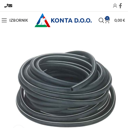
KONTA D.O.O.
0
IZBORNIK
0,00
€