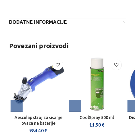
DODATNE INFORMACIJE
Povezani proizvodi
Aesculap stroj za šišanje
CoolSpray 500 ml
Dis
ovaca na baterije
11,50
€
984,40
€