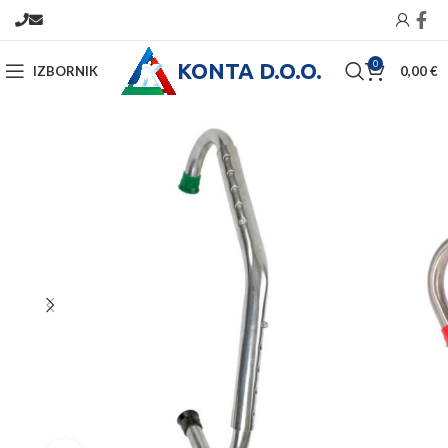
KONTA D.O.O.
0
IZBORNIK
0,00
€